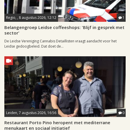
Regio, , 8 augustus 2026, 12:12
1
Belangengroep Leidse coffeeshops: 'Blijf in gesprek met
sector'
De Leidse Vereniging Cannabis Detaillisten vraagt aandacht voor het
Leidse gedoogbeleid. Dat doet de...
Leiden, 7 augustus 2026, 16:56
0
Restaurant Porto Pino heropent met mediterrane
menukaart en sociaal initiatief