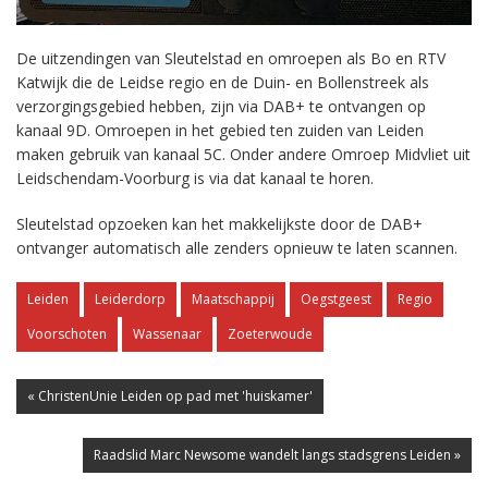
De uitzendingen van Sleutelstad en omroepen als Bo en RTV
Katwijk die de Leidse regio en de Duin- en Bollenstreek als
verzorgingsgebied hebben, zijn via DAB+ te ontvangen op
kanaal 9D. Omroepen in het gebied ten zuiden van Leiden
maken gebruik van kanaal 5C. Onder andere Omroep Midvliet uit
Leidschendam-Voorburg is via dat kanaal te horen.
Sleutelstad opzoeken kan het makkelijkste door de DAB+
ontvanger automatisch alle zenders opnieuw te laten scannen.
Leiden
Leiderdorp
Maatschappij
Oegstgeest
Regio
Voorschoten
Wassenaar
Zoeterwoude
« ChristenUnie Leiden op pad met 'huiskamer'
Raadslid Marc Newsome wandelt langs stadsgrens Leiden »