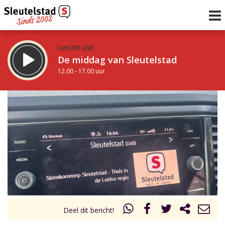
LUISTER LIVE:
De middag van Sleutelstad
12.00 - 17.00 uur
STRAKS:
Sleutelstad 30
17.00 - 19.00 uur
uur 1 van 0
Vorig uur
Volgend uur
Inklappen
Deel dit bericht!