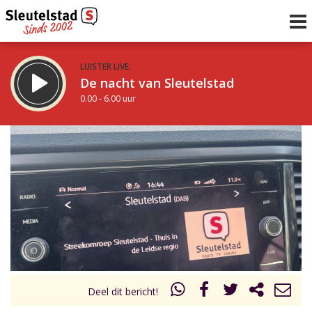
LUISTER LIVE:
De nacht van Sleutelstad
0.00 - 6.00 uur
STRAKS:
De ochtend van Sleutelstad
6.00 - 12.00 uur
uur 1 van 0
Vorig uur
Volgend uur
Inklappen
Deel dit bericht!