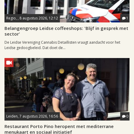
Regio, , 8 augustus 2026, 12:12
1
Belangengroep Leidse coffeeshops: 'Blijf in gesprek met
sector'
De Leidse Vereniging Cannabis Detaillisten vraagt aandacht voor het
Leidse gedoogbeleid. Dat doet de...
Leiden, 7 augustus 2026, 16:56
0
Restaurant Porto Pino heropent met mediterrane
menukaart en sociaal initiatief