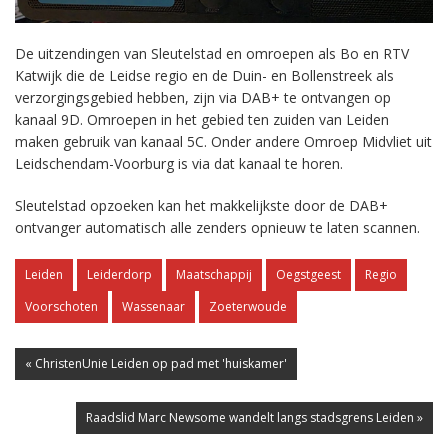
De uitzendingen van Sleutelstad en omroepen als Bo en RTV
Katwijk die de Leidse regio en de Duin- en Bollenstreek als
verzorgingsgebied hebben, zijn via DAB+ te ontvangen op
kanaal 9D. Omroepen in het gebied ten zuiden van Leiden
maken gebruik van kanaal 5C. Onder andere Omroep Midvliet uit
Leidschendam-Voorburg is via dat kanaal te horen.
Sleutelstad opzoeken kan het makkelijkste door de DAB+
ontvanger automatisch alle zenders opnieuw te laten scannen.
Leiden
Leiderdorp
Maatschappij
Oegstgeest
Regio
Voorschoten
Wassenaar
Zoeterwoude
« ChristenUnie Leiden op pad met 'huiskamer'
Raadslid Marc Newsome wandelt langs stadsgrens Leiden »