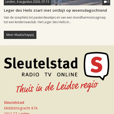
Leiden, 4 augustus 2026, 07:15
0
Leger des Heils start met ontbijt op woensdagochtend
Van de soepfiets tot peuterdeuntjes en van een mondharmonicagroep
tot een kindernaaiclub. Het Leger des Heils in...
Meer Maatschappij
Sleutelstad
Middelstegracht 87A
2312 TT Leiden