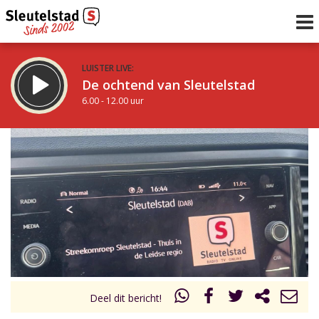
LUISTER LIVE:
De ochtend van Sleutelstad
6.00 - 12.00 uur
STRAKS:
De middag van Sleutelstad
12.00 - 18.00 uur
uur 1 van 0
Vorig uur
Volgend uur
Inklappen
Deel dit bericht!