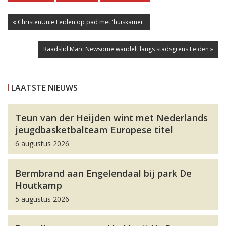
« ChristenUnie Leiden op pad met 'huiskamer'
Raadslid Marc Newsome wandelt langs stadsgrens Leiden »
LAATSTE NIEUWS
Teun van der Heijden wint met Nederlands
jeugdbasketbalteam Europese titel
6 augustus 2026
Bermbrand aan Engelendaal bij park De
Houtkamp
5 augustus 2026