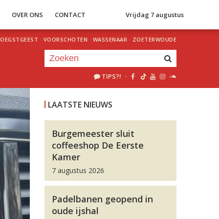
S
OVER ONS
CONTACT
Vrijdag 7 augustus
OEGSTGEEST
·
VOORSCHOTEN
·
WASSENAAR
·
ZOETERWOUDE
TIPS?!
·
Je luistert nu naar
uur 1 van 0
LAATSTE NIEUWS
«
Vorig uur
Volgend uur
»
Burgemeester sluit
coffeeshop De Eerste
Kamer
7 augustus 2026
Padelbanen geopend in
oude ijshal