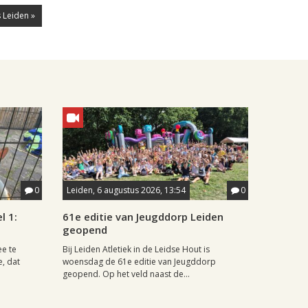
 Leiden »
0
Leiden, 6 augustus 2026, 13:54
0
l 1:
61e editie van Jeugddorp Leiden
geopend
ee te
Bij Leiden Atletiek in de Leidse Hout is
e, dat
woensdag de 61e editie van Jeugddorp
geopend. Op het veld naast de...