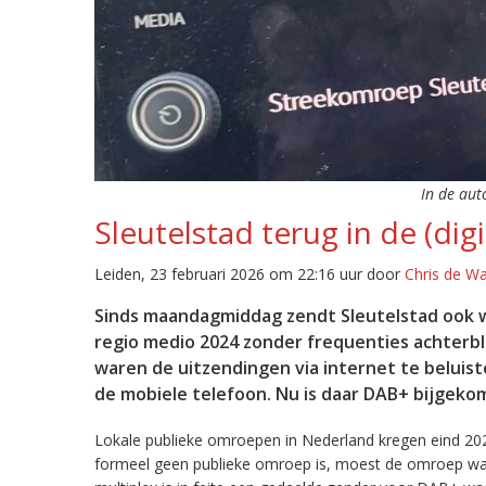
In de aut
Sleutelstad terug in de (digi
Leiden, 23 februari 2026 om 22:16 uur door
Chris de W
Sinds maandagmiddag zendt Sleutelstad ook w
regio medio 2024 zonder frequenties achterb
waren de uitzendingen via internet te beluist
de mobiele telefoon. Nu is daar DAB+ bijgeko
Lokale publieke omroepen in Nederland kregen eind 20
formeel geen publieke omroep is, moest de omroep wacht