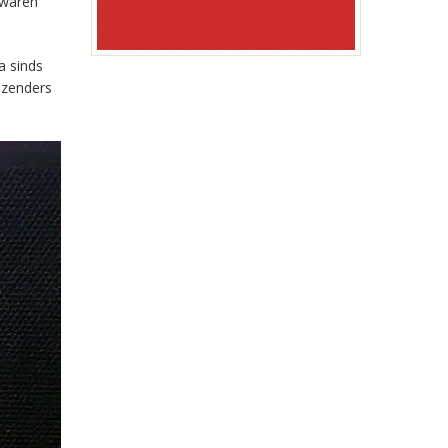
 waren
a sinds
-zenders