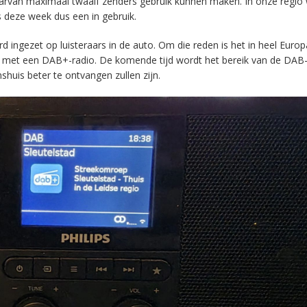
aarvan maximaal twaalf zenders gebruik kunnen maken. In onze regio
s deze week dus een in gebruik.
ingezet op luisteraars in de auto. Om die reden is het in heel Europ
en met een DAB+-radio. De komende tijd wordt het bereik van de DAB
huis beter te ontvangen zullen zijn.