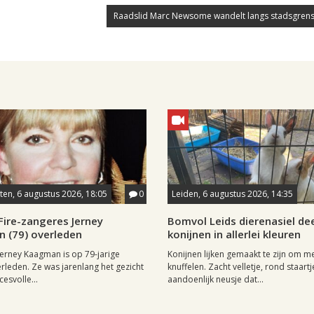
Raadslid Marc Newsome wandelt langs stadsgrens
en, 6 augustus 2026, 18:05
0
Leiden, 6 augustus 2026, 14:35
Fire-zangeres Jerney
Bomvol Leids dierenasiel dee
 (79) overleden
konijnen in allerlei kleuren
erney Kaagman is op 79-jarige
Konijnen lijken gemaakt te zijn om m
erleden. Ze was jarenlang het gezicht
knuffelen. Zacht velletje, rond staartj
esvolle...
aandoenlijk neusje dat...