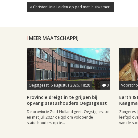
« ChristenUnie Leiden op pad met 'huiskamer'
MEER MAATSCHAPPIJ
Oegstgeest, 6 augustus 2026, 18:28
0
Voorschot
Provincie dreigt in te grijpen bij
Earth & 
opvang statushouders Oegstgeest
Kaagman
De provincie Zuid-Holland geeft Oegstgeest tot
Zangeres J
en met juli 2027 de tijd om voldoende
leeftijd ov
statushouders op te...
van de succ