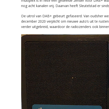
multiplex is in feite een gedeelde zender voor DAB+ w
nog acht kanalen vrij. Daarvan heeft Sleutelstad er sind
De uitrol van DAB+ gebeurt gefaseerd. Van oudsher werd 
december 2020 verplicht om nieuwe auto’s uit te rust
verder uitgebreid, waardoor de radiozenders ook binnens