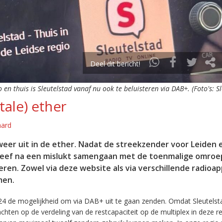
Deel dit bericht!
o en thuis is Sleutelstad vanaf nu ook te beluisteren via DAB+. (Foto's: S
tale) ether
aard
eer uit in de ether. Nadat de streekzender voor Leiden 
leef na een mislukt samengaan met de toenmalige omroep
eren. Zowel via deze website als via verschillende radioa
men.
24 de mogelijkheid om via DAB+ uit te gaan zenden. Omdat Sleutelst
en op de verdeling van de restcapaciteit op de multiplex in deze re