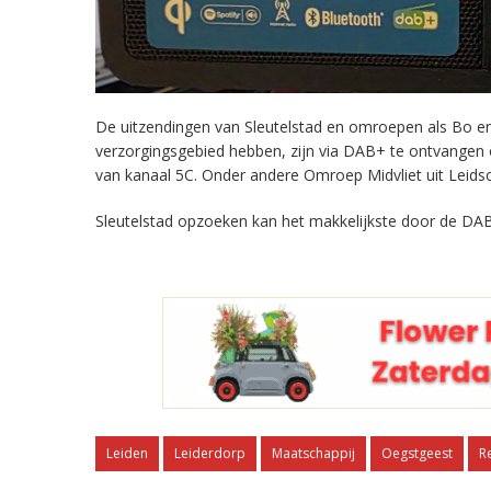
De uitzendingen van Sleutelstad en omroepen als Bo en 
verzorgingsgebied hebben, zijn via DAB+ te ontvangen
van kanaal 5C. Onder andere Omroep Midvliet uit Leids
Sleutelstad opzoeken kan het makkelijkste door de DAB
Leiden
Leiderdorp
Maatschappij
Oegstgeest
R