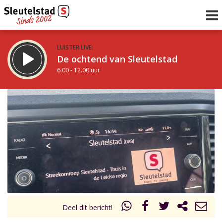
LUISTER LIVE:
De ochtend van Sleutelstad
6.00 - 12.00 uur
STRAKS:
De middag van Sleutelstad
12.00 - 17.00 uur
uur 1 van 0
Vorig uur
Volgend uur
Inklappen
Deel dit bericht!