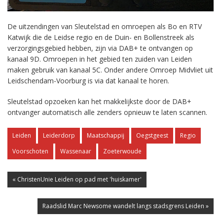
De uitzendingen van Sleutelstad en omroepen als Bo en RTV
Katwijk die de Leidse regio en de Duin- en Bollenstreek als
verzorgingsgebied hebben, zijn via DAB+ te ontvangen op
kanaal 9D. Omroepen in het gebied ten zuiden van Leiden
maken gebruik van kanaal 5C. Onder andere Omroep Midvliet uit
Leidschendam-Voorburg is via dat kanaal te horen.
Sleutelstad opzoeken kan het makkelijkste door de DAB+
ontvanger automatisch alle zenders opnieuw te laten scannen.
Leiden
Leiderdorp
Maatschappij
Oegstgeest
Regio
Voorschoten
Wassenaar
Zoeterwoude
« ChristenUnie Leiden op pad met 'huiskamer'
Raadslid Marc Newsome wandelt langs stadsgrens Leiden »