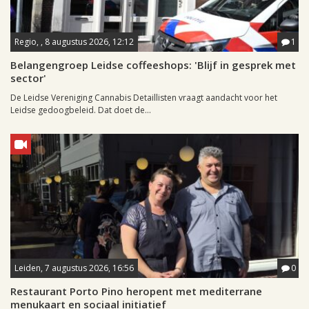
Regio, , 8 augustus 2026, 12:12
1
Belangengroep Leidse coffeeshops: 'Blijf in gesprek met
sector'
De Leidse Vereniging Cannabis Detaillisten vraagt aandacht voor het
Leidse gedoogbeleid. Dat doet de...
Leiden, 7 augustus 2026, 16:56
0
Restaurant Porto Pino heropent met mediterrane
menukaart en sociaal initiatief