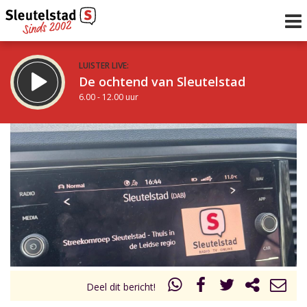
LUISTER LIVE:
De ochtend van Sleutelstad
6.00 - 12.00 uur
STRAKS:
De middag van Sleutelstad
12.00 - 19.00 uur
uur 1 van 0
Vorig uur
Volgend uur
Inklappen
Deel dit bericht!