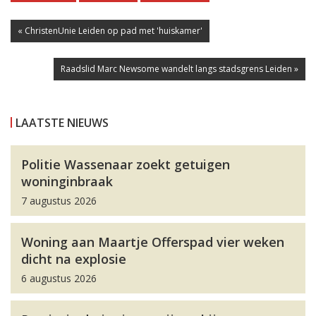
« ChristenUnie Leiden op pad met 'huiskamer'
Raadslid Marc Newsome wandelt langs stadsgrens Leiden »
LAATSTE NIEUWS
Politie Wassenaar zoekt getuigen
woninginbraak
7 augustus 2026
Woning aan Maartje Offerspad vier weken
dicht na explosie
6 augustus 2026