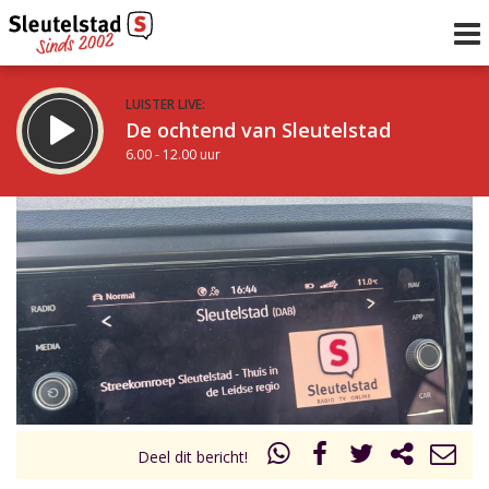
LUISTER LIVE:
De ochtend van Sleutelstad
6.00 - 12.00 uur
STRAKS:
De middag van Sleutelstad
12.00 - 18.00 uur
uur 1 van 0
Vorig uur
Volgend uur
Inklappen
Deel dit bericht!