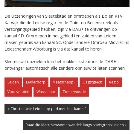
De uitzendingen van Sleutelstad en omroepen als Bo en RTV
Katwijk die de Leidse regio en de Duin- en Bollenstreek als
verzorgingsgebied hebben, zijn via DAB+ te ontvangen op
kanaal 9D. Omroepen in het gebied ten zuiden van Leiden
maken gebruik van kanaal 5C. Onder andere Omroep Midvliet uit
Leidschendam-Voorburg is via dat kanaal te horen.
Sleutelstad opzoeken kan het makkelijkste door de DAB+
ontvanger automatisch alle zenders opnieuw te laten scannen.
Leiden
Leiderdorp
Maatschappij
Oegstgeest
Regio
Voorschoten
Wassenaar
Zoeterwoude
« ChristenUnie Leiden op pad met 'huiskamer'
Raadslid Marc Newsome wandelt langs stadsgrens Leiden »