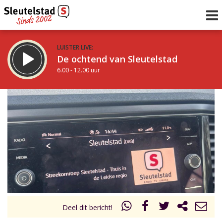
LUISTER LIVE:
De ochtend van Sleutelstad
6.00 - 12.00 uur
STRAKS:
De middag van Sleutelstad
12.00 - 19.00 uur
uur 1 van 0
Vorig uur
Volgend uur
Inklappen
Deel dit bericht!