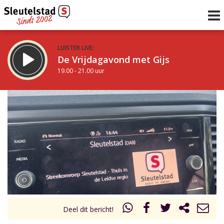
LUISTER LIVE:
De Vrijdagavond met Gijs
19.00 - 21.00 uur
STRAKS:
De avond van Sleutelstad
21.00 - 0.00 uur
uur 1 van 0
Vorig uur
Volgend uur
Inklappen
Deel dit bericht!