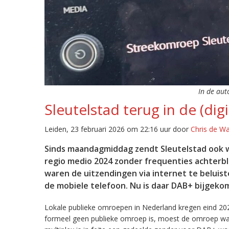
In de aut
Sleutelstad terug in de (digi
Leiden, 23 februari 2026 om 22:16 uur door
Chris de W
Sinds maandagmiddag zendt Sleutelstad ook w
regio medio 2024 zonder frequenties achterb
waren de uitzendingen via internet te beluist
de mobiele telefoon. Nu is daar DAB+ bijgeko
Lokale publieke omroepen in Nederland kregen eind 20
formeel geen publieke omroep is, moest de omroep wacht