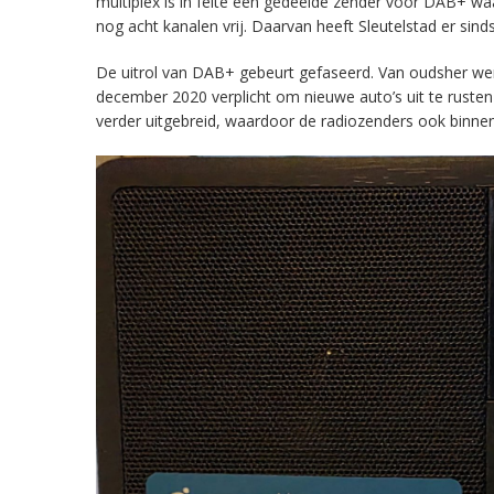
multiplex is in feite een gedeelde zender voor DAB+ w
nog acht kanalen vrij. Daarvan heeft Sleutelstad er sind
De uitrol van DAB+ gebeurt gefaseerd. Van oudsher werd 
december 2020 verplicht om nieuwe auto’s uit te rust
verder uitgebreid, waardoor de radiozenders ook binnens