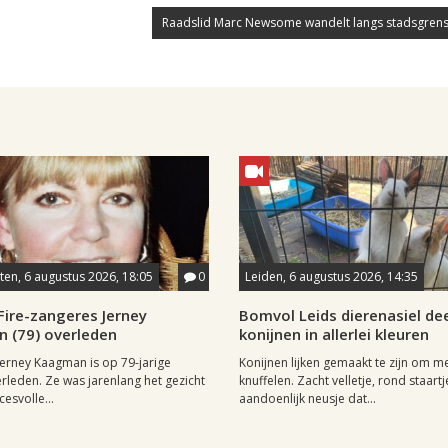
Raadslid Marc Newsome wandelt langs stadsgrens
en, 6 augustus 2026, 18:05
0
Leiden, 6 augustus 2026, 14:35
Fire-zangeres Jerney
Bomvol Leids dierenasiel dee
 (79) overleden
konijnen in allerlei kleuren
erney Kaagman is op 79-jarige
Konijnen lijken gemaakt te zijn om m
erleden. Ze was jarenlang het gezicht
knuffelen. Zacht velletje, rond staartj
esvolle...
aandoenlijk neusje dat...