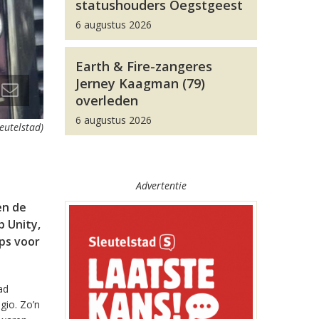
statushouders Oegstgeest
6 augustus 2026
Earth & Fire-zangeres
Jerney Kaagman (79)
overleden
6 augustus 2026
leutelstad)
Advertentie
en de
 Unity,
pps voor
ad
gio. Zo’n