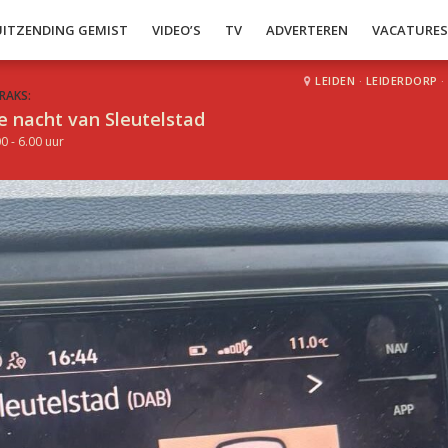
UITZENDING GEMIST
VIDEO’S
TV
ADVERTEREN
VACATURE
LEIDEN
·
LEIDERDORP
·
RAKS:
e nacht van Sleutelstad
0 - 6.00 uur