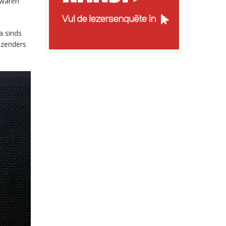
 waren
a sinds
-zenders