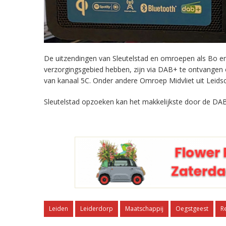
De uitzendingen van Sleutelstad en omroepen als Bo en 
verzorgingsgebied hebben, zijn via DAB+ te ontvangen
van kanaal 5C. Onder andere Omroep Midvliet uit Leids
Sleutelstad opzoeken kan het makkelijkste door de DAB
Leiden
Leiderdorp
Maatschappij
Oegstgeest
R