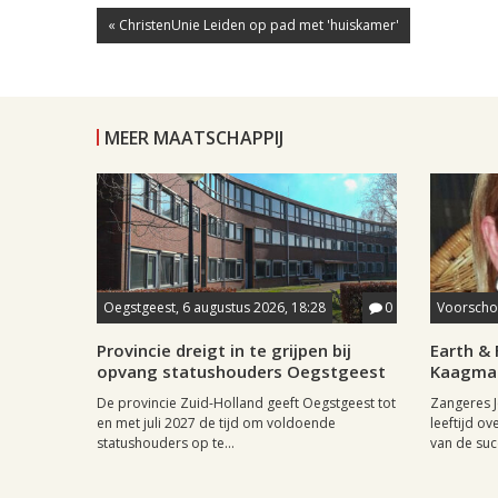
« ChristenUnie Leiden op pad met 'huiskamer'
MEER MAATSCHAPPIJ
Oegstgeest, 6 augustus 2026, 18:28
0
Voorschot
Provincie dreigt in te grijpen bij
Earth & 
opvang statushouders Oegstgeest
Kaagman
De provincie Zuid-Holland geeft Oegstgeest tot
Zangeres J
en met juli 2027 de tijd om voldoende
leeftijd ov
statushouders op te...
van de succ