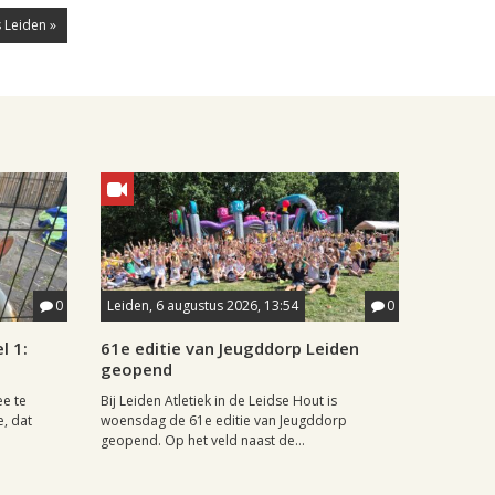
 Leiden »
0
Leiden, 6 augustus 2026, 13:54
0
l 1:
61e editie van Jeugddorp Leiden
geopend
ee te
Bij Leiden Atletiek in de Leidse Hout is
e, dat
woensdag de 61e editie van Jeugddorp
geopend. Op het veld naast de...