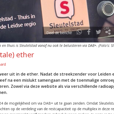
Deel dit bericht!
o en thuis is Sleutelstad vanaf nu ook te beluisteren via DAB+. (Foto's: S
tale) ether
aard
eer uit in de ether. Nadat de streekzender voor Leiden 
leef na een mislukt samengaan met de toenmalige omroep
eren. Zowel via deze website als via verschillende radioa
men.
24 de mogelijkheid om via DAB+ uit te gaan zenden. Omdat Sleutelst
en op de verdeling van de restcapaciteit op de multiplex in deze re