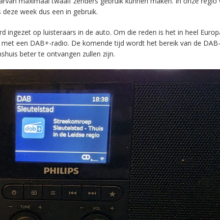
aarvan maximaal twaalf zenders gebruik kunnen maken. In onze regio
s deze week dus een in gebruik.
ingezet op luisteraars in de auto. Om die reden is het in heel Europ
en met een DAB+-radio. De komende tijd wordt het bereik van de DAB
huis beter te ontvangen zullen zijn.