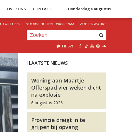
S
OVER ONS
CONTACT
Donderdag 6 augustus
OEGSTGEEST
·
VOORSCHOTEN
·
WASSENAAR
·
ZOETERWOUDE
TIPS?!
·
Je luistert nu naar
uur 1 van 0
LAATSTE NIEUWS
«
Vorig uur
Volgend uur
»
Woning aan Maartje
Offerspad vier weken dicht
na explosie
6 augustus 2026
Provincie dreigt in te
grijpen bij opvang