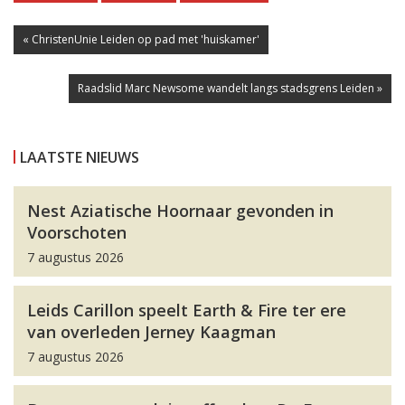
« ChristenUnie Leiden op pad met 'huiskamer'
Raadslid Marc Newsome wandelt langs stadsgrens Leiden »
LAATSTE NIEUWS
Nest Aziatische Hoornaar gevonden in
Voorschoten
7 augustus 2026
Leids Carillon speelt Earth & Fire ter ere
van overleden Jerney Kaagman
7 augustus 2026