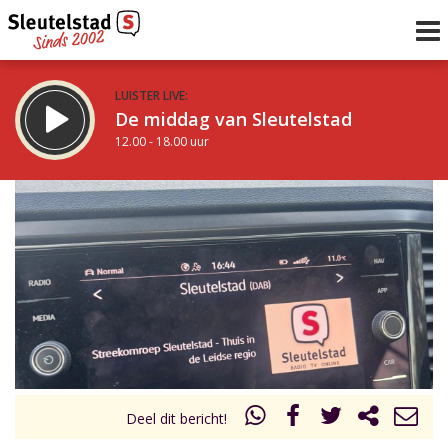
LUISTER LIVE:
De middag van Sleutelstad
12.00 - 18.00 uur
STRAKS:
De vrijdagavond met Keanu
18.00 - 19.00 uur
uur 1 van 0
Vorig uur
Volgend uur
Inklappen
Deel dit bericht!