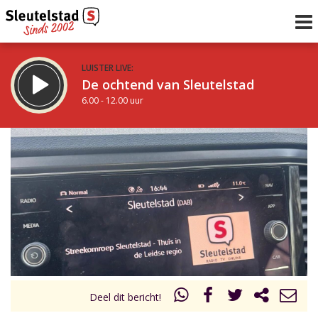
LUISTER LIVE:
De ochtend van Sleutelstad
6.00 - 12.00 uur
STRAKS:
De middag van Sleutelstad
12.00 - 17.00 uur
uur 1 van 0
Vorig uur
Volgend uur
Inklappen
Deel dit bericht!