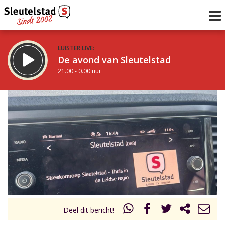
LUISTER LIVE:
De avond van Sleutelstad
21.00 - 0.00 uur
STRAKS:
De nacht van Sleutelstad
0.00 - 6.00 uur
uur 1 van 0
Vorig uur
Volgend uur
Inklappen
Deel dit bericht!