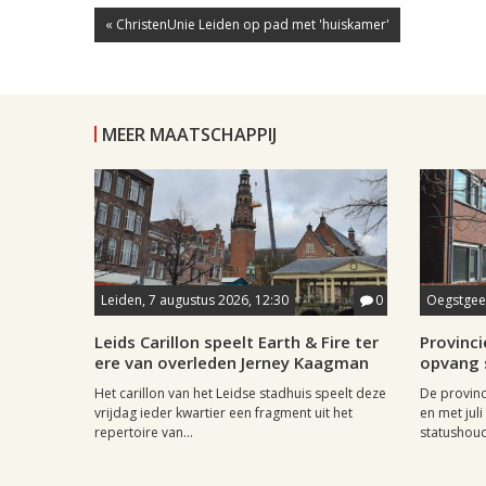
« ChristenUnie Leiden op pad met 'huiskamer'
MEER MAATSCHAPPIJ
Leiden, 7 augustus 2026, 12:30
0
Oegstgees
Leids Carillon speelt Earth & Fire ter
Provincie
ere van overleden Jerney Kaagman
opvang 
Het carillon van het Leidse stadhuis speelt deze
De provinc
vrijdag ieder kwartier een fragment uit het
en met jul
repertoire van...
statushoud