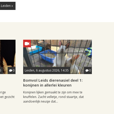
 Leiden »
5
0
Leiden, 6 augustus 2026, 14:35
0
Bomvol Leids dierenasiel deel 1:
konijnen in allerlei kleuren
rige
Konijnen lijken gemaakt te zijn om mee te
het gezicht
knuffelen. Zacht velletje, rond staartje, dat
aandoenlijk neusje dat...