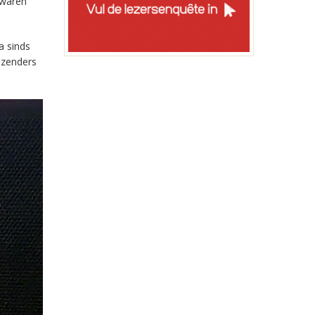
 waren
a sinds
-zenders