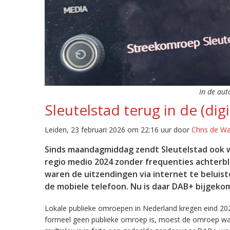
In de aut
Sleutelstad terug in de (digi
Leiden, 23 februari 2026 om 22:16 uur door
Chris de W
Sinds maandagmiddag zendt Sleutelstad ook w
regio medio 2024 zonder frequenties achterb
waren de uitzendingen via internet te beluist
de mobiele telefoon. Nu is daar DAB+ bijgeko
Lokale publieke omroepen in Nederland kregen eind 20
formeel geen publieke omroep is, moest de omroep wacht