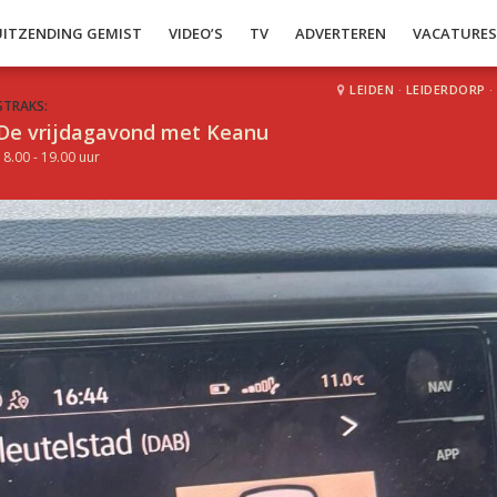
UITZENDING GEMIST
VIDEO’S
TV
ADVERTEREN
VACATURE
LEIDEN
·
LEIDERDORP
·
STRAKS:
De vrijdagavond met Keanu
18.00 - 19.00 uur