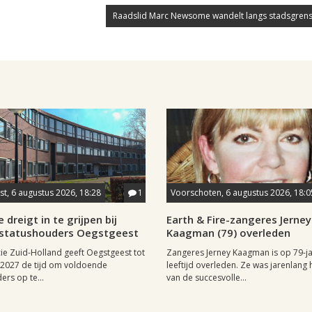
Raadslid Marc Newsome wandelt langs stadsgrens
t, 6 augustus 2026, 18:28
1
Voorschoten, 6 augustus 2026, 18:0
 dreigt in te grijpen bij
Earth & Fire-zangeres Jerney
statushouders Oegstgeest
Kaagman (79) overleden
ie Zuid-Holland geeft Oegstgeest tot
Zangeres Jerney Kaagman is op 79-ja
i 2027 de tijd om voldoende
leeftijd overleden. Ze was jarenlang 
ers op te...
van de succesvolle...