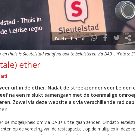
Deel dit bericht!
o en thuis is Sleutelstad vanaf nu ook te beluisteren via DAB+. (Foto's: S
tale) ether
aard
eer uit in de ether. Nadat de streekzender voor Leiden 
leef na een mislukt samengaan met de toenmalige omroep
eren. Zowel via deze website als via verschillende radioa
men.
24 de mogelijkheid om via DAB+ uit te gaan zenden. Omdat Sleutelst
en op de verdeling van de restcapaciteit op de multiplex in deze re