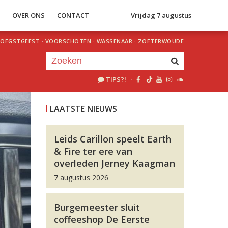
S
OVER ONS
CONTACT
Vrijdag 7 augustus
OEGSTGEEST
·
VOORSCHOTEN
·
WASSENAAR
·
ZOETERWOUDE
TIPS?!
·
Je luistert nu naar
uur 1 van 0
LAATSTE NIEUWS
«
Vorig uur
Volgend uur
»
Leids Carillon speelt Earth
& Fire ter ere van
overleden Jerney Kaagman
7 augustus 2026
Burgemeester sluit
coffeeshop De Eerste