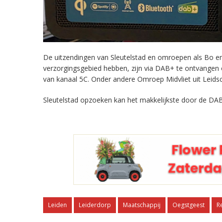
De uitzendingen van Sleutelstad en omroepen als Bo en 
verzorgingsgebied hebben, zijn via DAB+ te ontvangen
van kanaal 5C. Onder andere Omroep Midvliet uit Leids
Sleutelstad opzoeken kan het makkelijkste door de DAB
Leiden
Leiderdorp
Maatschappij
Oegstgeest
R