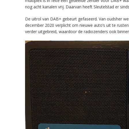
multiplex is in feite een gedeelde zender voor DAB+ w
nog acht kanalen vrij. Daarvan heeft Sleutelstad er sind
De uitrol van DAB+ gebeurt gefaseerd. Van oudsher werd 
december 2020 verplicht om nieuwe auto’s uit te rust
verder uitgebreid, waardoor de radiozenders ook binnens