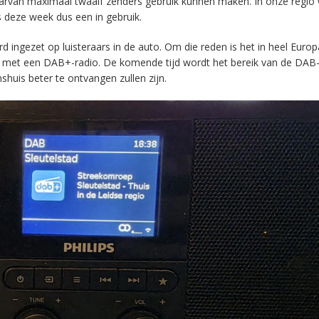
aarvan maximaal twaalf zenders gebruik kunnen maken. In onze regio
s deze week dus een in gebruik.
ingezet op luisteraars in de auto. Om die reden is het in heel Europ
en met een DAB+-radio. De komende tijd wordt het bereik van de DAB
huis beter te ontvangen zullen zijn.