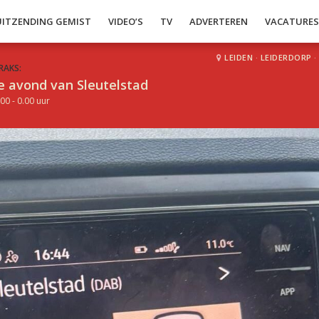
UITZENDING GEMIST
VIDEO’S
TV
ADVERTEREN
VACATURE
LEIDEN
·
LEIDERDORP
·
RAKS:
e avond van Sleutelstad
00 - 0.00 uur