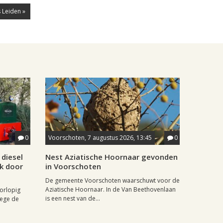
 Leiden »
0
Voorschoten, 7 augustus 2026, 13:45
0
diesel
Nest Aziatische Hoornaar gevonden
jk door
in Voorschoten
De gemeente Voorschoten waarschuwt voor de
Aziatische Hoornaar. In de Van Beethovenlaan
oorlopig
is een nest van de...
wege de