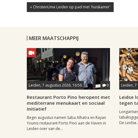
« ChristenUnie Leiden op pad met 'huiskamer'
MEER MAATSCHAPPIJ
Leiden, 7 augustus 2026, 16:56
0
Leiden, 7
Restaurant Porto Pino heropent met
Leidse 
mediterrane menukaart en sociaal
tegen ta
initiatief
Longartse
tabaksgigan
Begin augustus namen Saba Alhatra en Rayan
De Leidse..
Younis restaurant Porto Pino aan de Haven in
Leiden over van de...