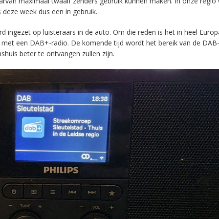
aarvan maximaal twaalf zenders gebruik kunnen maken. In onze regio
s deze week dus een in gebruik.
ingezet op luisteraars in de auto. Om die reden is het in heel Europ
en met een DAB+-radio. De komende tijd wordt het bereik van de DAB
huis beter te ontvangen zullen zijn.