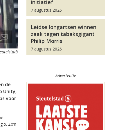
initiatief
7 augustus 2026
Leidse longartsen winnen
zaak tegen tabaksgigant
Philip Morris
7 augustus 2026
leutelstad)
Advertentie
en de
 Unity,
pps voor
ad
gio. Zo’n