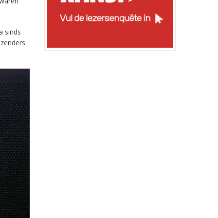
 waren
a sinds
-zenders