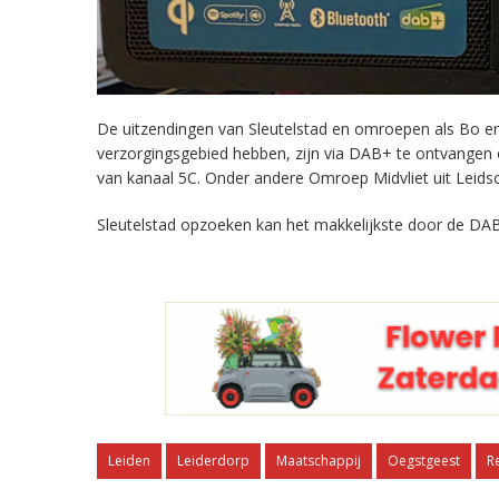
De uitzendingen van Sleutelstad en omroepen als Bo en 
verzorgingsgebied hebben, zijn via DAB+ te ontvangen
van kanaal 5C. Onder andere Omroep Midvliet uit Leids
Sleutelstad opzoeken kan het makkelijkste door de DAB
Leiden
Leiderdorp
Maatschappij
Oegstgeest
R