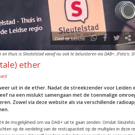
Deel dit bericht!
o en thuis is Sleutelstad vanaf nu ook te beluisteren via DAB+. (Foto's: S
tale) ether
aard
eer uit in de ether. Nadat de streekzender voor Leiden 
leef na een mislukt samengaan met de toenmalige omroep
eren. Zowel via deze website als via verschillende radioa
men.
24 de mogelijkheid om via DAB+ uit te gaan zenden. Omdat Sleutelst
en op de verdeling van de restcapaciteit op de multiplex in deze re