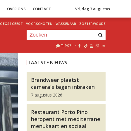
S
OVER ONS
CONTACT
Vrijdag 7 augustus
OEGSTGEEST
·
VOORSCHOTEN
·
WASSENAAR
·
ZOETERWOUDE
TIPS?!
·
Je luistert nu naar
uur 1 van 0
LAATSTE NIEUWS
«
Vorig uur
Volgend uur
»
Brandweer plaatst
camera's tegen inbraken
7 augustus 2026
Restaurant Porto Pino
heropent met mediterrane
menukaart en sociaal