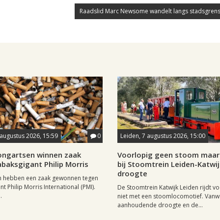
Raadslid Marc Newsome wandelt langs stadsgrens
 augustus 2026, 15:59
0
Leiden, 7 augustus 2026, 15:00
longartsen winnen zaak
Voorlopig geen stoom maar 
baksgigant Philip Morris
bij Stoomtrein Leiden-Katwi
droogte
n hebben een zaak gewonnen tegen
t Philip Morris International (PMI).
De Stoomtrein Katwijk Leiden rijdt v
.
niet met een stoomlocomotief. Van
aanhoudende droogte en de...