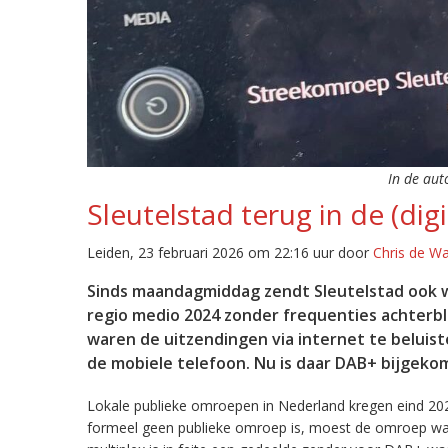
In de aut
Sleutelstad terug in de (digi
Leiden, 23 februari 2026 om 22:16 uur door
Chris de W
Sinds maandagmiddag zendt Sleutelstad ook w
regio medio 2024 zonder frequenties achterb
waren de uitzendingen via internet te beluist
de mobiele telefoon. Nu is daar DAB+ bijgeko
Lokale publieke omroepen in Nederland kregen eind 20
formeel geen publieke omroep is, moest de omroep wacht