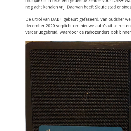
multiplex is in feite een gedeelde zender voor DAB+ w
nog acht kanalen vrij. Daarvan heeft Sleutelstad er sind
De uitrol van DAB+ gebeurt gefaseerd. Van oudsher werd 
december 2020 verplicht om nieuwe auto’s uit te rust
verder uitgebreid, waardoor de radiozenders ook binnens