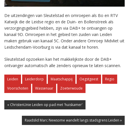
De uitzendingen van Sleutelstad en omroepen als Bo en RTV
Katwijk die de Leidse regio en de Duin- en Bollenstreek als
verzorgingsgebied hebben, zijn via DAB+ te ontvangen op
kanaal 9D. Omroepen in het gebied ten zuiden van Leiden
maken gebruik van kanaal 5C. Onder andere Omroep Midvliet uit
Leidschendam-Voorburg is via dat kanaal te horen.
Sleutelstad opzoeken kan het makkelijkste door de DAB+
ontvanger automatisch alle zenders opnieuw te laten scannen.
Leiden
Leiderdorp
Maatschappij
Oegstgeest
Regio
Voorschoten
Wassenaar
Zoeterwoude
« ChristenUnie Leiden op pad met 'huiskamer'
Raadslid Marc Newsome wandelt langs stadsgrens Leiden »