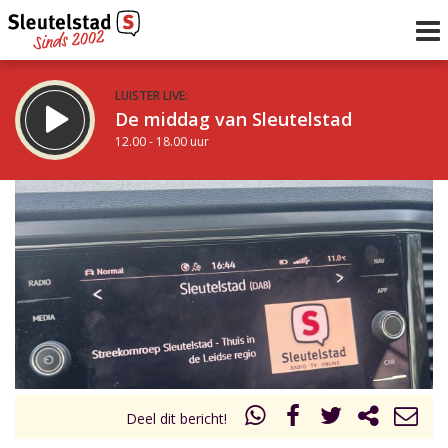
LUISTER LIVE:
De middag van Sleutelstad
12.00 - 18.00 uur
STRAKS:
De avond van Sleutelstad
18.00 - 21.00 uur
uur 1 van 0
Vorig uur
Volgend uur
Inklappen
Deel dit bericht!