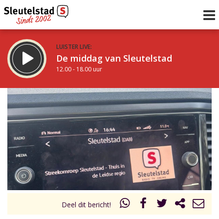
LUISTER LIVE:
De middag van Sleutelstad
12.00 - 18.00 uur
STRAKS:
De avond van Sleutelstad
18.00 - 19.00 uur
uur 1 van 0
Vorig uur
Volgend uur
Inklappen
Deel dit bericht!