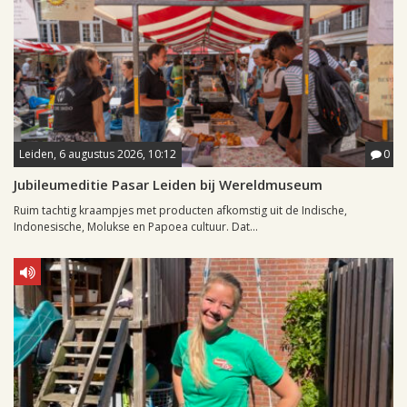
Leiden, 6 augustus 2026, 10:12
0
Jubileumeditie Pasar Leiden bij Wereldmuseum
Ruim tachtig kraampjes met producten afkomstig uit de Indische,
Indonesische, Molukse en Papoea cultuur. Dat...