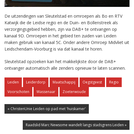
De uitzendingen van Sleutelstad en omroepen als Bo en RTV
Katwijk die de Leidse regio en de Duin- en Bollenstreek als
verzorgingsgebied hebben, zijn via DAB+ te ontvangen op
kanaal 9D. Omroepen in het gebied ten zuiden van Leiden
maken gebruik van kanaal 5C. Onder andere Omroep Midvliet uit
Leidschendam-Voorburg is via dat kanaal te horen.
Sleutelstad opzoeken kan het makkelijkste door de DAB+
ontvanger automatisch alle zenders opnieuw te laten scannen.
Leiden
Leiderdorp
Maatschappij
Oegstgeest
Regio
Voorschoten
Wassenaar
Zoeterwoude
« ChristenUnie Leiden op pad met 'huiskamer'
Raadslid Marc Newsome wandelt langs stadsgrens Leiden »