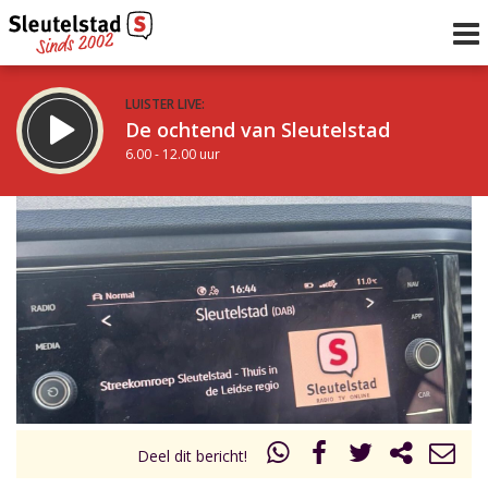
LUISTER LIVE:
De ochtend van Sleutelstad
6.00 - 12.00 uur
STRAKS:
De middag van Sleutelstad
12.00 - 19.00 uur
uur 1 van 0
Vorig uur
Volgend uur
Inklappen
Deel dit bericht!