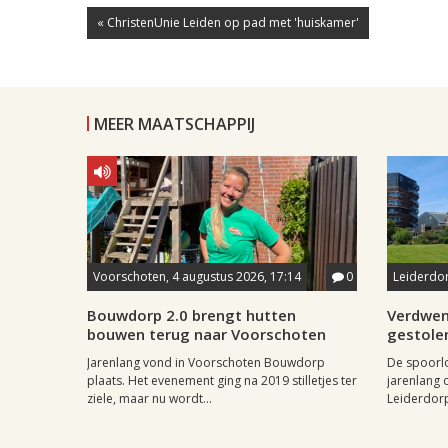
« ChristenUnie Leiden op pad met 'huiskamer'
MEER MAATSCHAPPIJ
Voorschoten, 4 augustus 2026, 17:14
0
Leiderdor
Bouwdorp 2.0 brengt hutten
Verdwen
bouwen terug naar Voorschoten
gestole
Jarenlang vond in Voorschoten Bouwdorp
De spoorl
plaats. Het evenement ging na 2019 stilletjes ter
jarenlang 
ziele, maar nu wordt...
Leiderdorp 