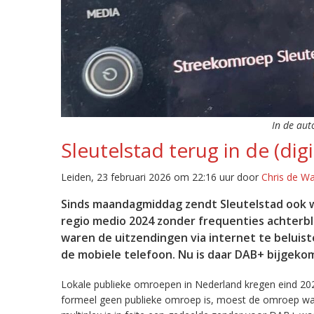
In de aut
Sleutelstad terug in de (digi
Leiden, 23 februari 2026 om 22:16 uur door
Chris de W
Sinds maandagmiddag zendt Sleutelstad ook w
regio medio 2024 zonder frequenties achterb
waren de uitzendingen via internet te beluist
de mobiele telefoon. Nu is daar DAB+ bijgeko
Lokale publieke omroepen in Nederland kregen eind 20
formeel geen publieke omroep is, moest de omroep wacht