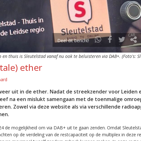
Deel dit bericht!
o en thuis is Sleutelstad vanaf nu ook te beluisteren via DAB+. (Foto's: S
tale) ether
aard
eer uit in de ether. Nadat de streekzender voor Leiden 
leef na een mislukt samengaan met de toenmalige omroep
eren. Zowel via deze website als via verschillende radioa
men.
24 de mogelijkheid om via DAB+ uit te gaan zenden. Omdat Sleutelst
en op de verdeling van de restcapaciteit op de multiplex in deze re