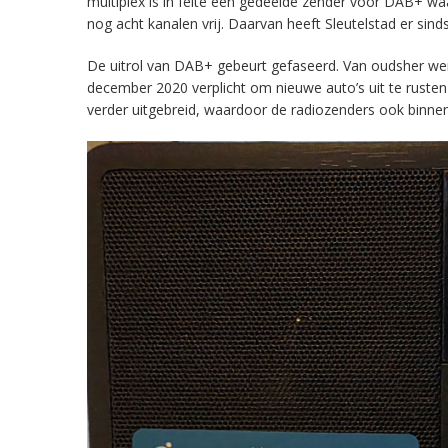
multiplex is in feite een gedeelde zender voor DAB+ w
nog acht kanalen vrij. Daarvan heeft Sleutelstad er sind
De uitrol van DAB+ gebeurt gefaseerd. Van oudsher werd 
december 2020 verplicht om nieuwe auto’s uit te rust
verder uitgebreid, waardoor de radiozenders ook binnens