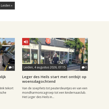
 Leiden »
0
Leiden, 4 augustus 2026, 07:15
0
lijk
Leger des Heils start met ontbijt op
woensdagochtend
ink tekort
Van de soepfiets tot peuterdeuntjes en van een
ische
mondharmonicagroep tot een kindernaaiclub.
Het Leger des Heils in...