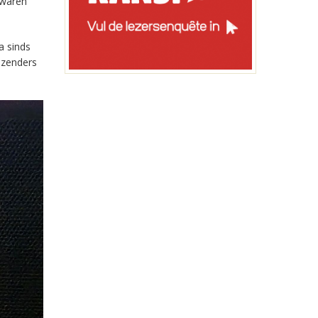
 waren
a sinds
-zenders