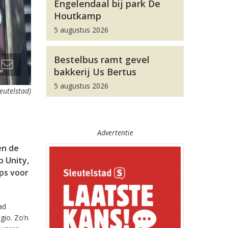
Engelendaal bij park De
Houtkamp
5 augustus 2026
Bestelbus ramt gevel
bakkerij Us Bertus
5 augustus 2026
leutelstad)
Advertentie
en de
 Unity,
pps voor
ad
gio. Zo’n