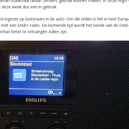
aarvan maximaal twaalf zenders gebruik kunnen maken. In onze regio
s deze week dus een in gebruik.
ingezet op luisteraars in de auto. Om die reden is het in heel Europ
en met een DAB+-radio. De komende tijd wordt het bereik van de DAB
huis beter te ontvangen zullen zijn.