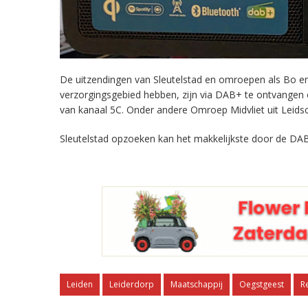
De uitzendingen van Sleutelstad en omroepen als Bo en 
verzorgingsgebied hebben, zijn via DAB+ te ontvangen
van kanaal 5C. Onder andere Omroep Midvliet uit Leids
Sleutelstad opzoeken kan het makkelijkste door de DAB
Leiden
Leiderdorp
Maatschappij
Oegstgeest
R