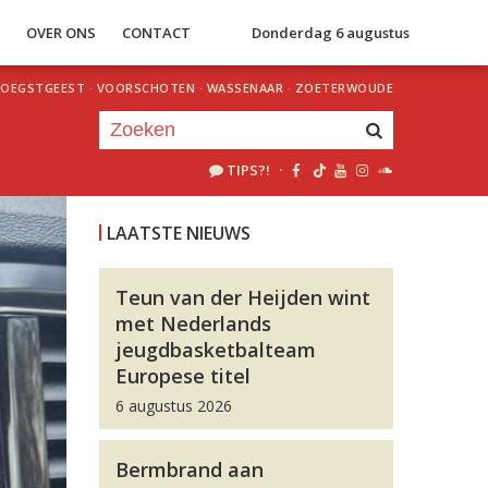
S
OVER ONS
CONTACT
Donderdag 6 augustus
OEGSTGEEST
·
VOORSCHOTEN
·
WASSENAAR
·
ZOETERWOUDE
TIPS?!
·
Je luistert nu naar
uur 1 van 0
LAATSTE NIEUWS
«
Vorig uur
Volgend uur
»
Teun van der Heijden wint
met Nederlands
jeugdbasketbalteam
Europese titel
6 augustus 2026
Bermbrand aan