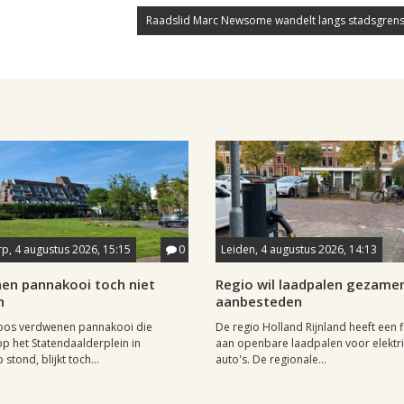
Raadslid Marc Newsome wandelt langs stadsgrens
p, 4 augustus 2026, 15:15
0
Leiden, 4 augustus 2026, 14:13
en pannakooi toch niet
Regio wil laadpalen gezamen
n
aanbesteden
oos verdwenen pannakooi die
De regio Holland Rijnland heeft een fl
op het Statendaalderplein in
aan openbare laadpalen voor elektr
stond, blijkt toch...
auto's. De regionale...