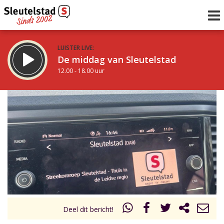
LUISTER LIVE:
De middag van Sleutelstad
12.00 - 18.00 uur
STRAKS:
De avond van Sleutelstad
18.00 - 19.00 uur
uur 1 van 0
Vorig uur
Volgend uur
Inklappen
Deel dit bericht!