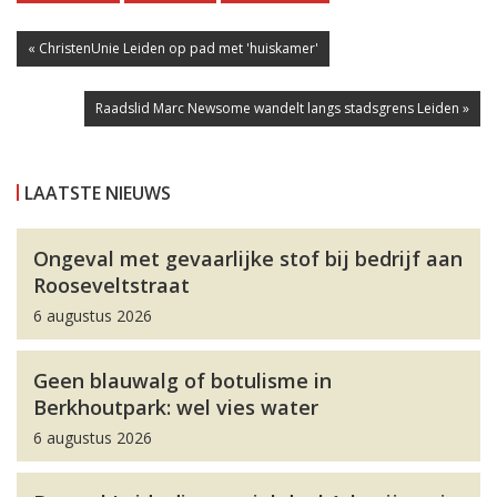
« ChristenUnie Leiden op pad met 'huiskamer'
Raadslid Marc Newsome wandelt langs stadsgrens Leiden »
LAATSTE NIEUWS
Ongeval met gevaarlijke stof bij bedrijf aan
Rooseveltstraat
6 augustus 2026
Geen blauwalg of botulisme in
Berkhoutpark: wel vies water
6 augustus 2026