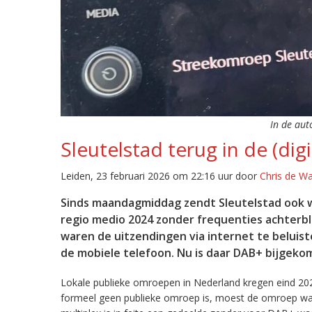
In de aut
Sleutelstad terug in de (digi
Leiden, 23 februari 2026 om 22:16 uur door
Chris de W
Sinds maandagmiddag zendt Sleutelstad ook w
regio medio 2024 zonder frequenties achterb
waren de uitzendingen via internet te beluist
de mobiele telefoon. Nu is daar DAB+ bijgeko
Lokale publieke omroepen in Nederland kregen eind 20
formeel geen publieke omroep is, moest de omroep wacht