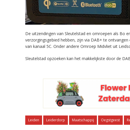
De uitzendingen van Sleutelstad en omroepen als Bo en 
verzorgingsgebied hebben, zijn via DAB+ te ontvangen
van kanaal 5C. Onder andere Omroep Midvliet uit Leids
Sleutelstad opzoeken kan het makkelijkste door de DAB
Leiden
Leiderdorp
Maatschappij
Oegstgeest
R