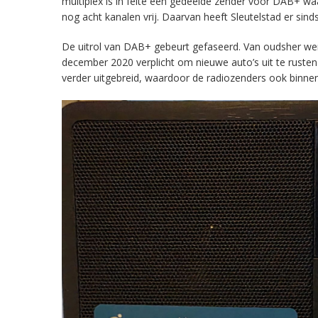
multiplex is in feite een gedeelde zender voor DAB+ w
nog acht kanalen vrij. Daarvan heeft Sleutelstad er sind
De uitrol van DAB+ gebeurt gefaseerd. Van oudsher werd 
december 2020 verplicht om nieuwe auto’s uit te rust
verder uitgebreid, waardoor de radiozenders ook binnens