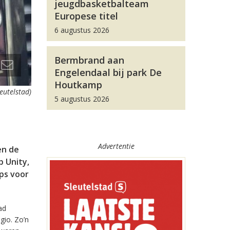
jeugdbasketbalteam
Europese titel
6 augustus 2026
Bermbrand aan
Engelendaal bij park De
Houtkamp
leutelstad)
5 augustus 2026
Advertentie
en de
 Unity,
pps voor
ad
gio. Zo’n