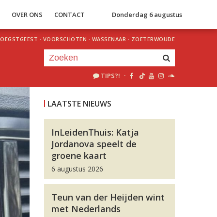
S
OVER ONS
CONTACT
Donderdag 6 augustus
OEGSTGEEST
·
VOORSCHOTEN
·
WASSENAAR
·
ZOETERWOUDE
TIPS?!
·
Je luistert nu naar
uur 1 van 0
LAATSTE NIEUWS
«
Vorig uur
Volgend uur
»
InLeidenThuis: Katja
Jordanova speelt de
groene kaart
6 augustus 2026
Teun van der Heijden wint
met Nederlands