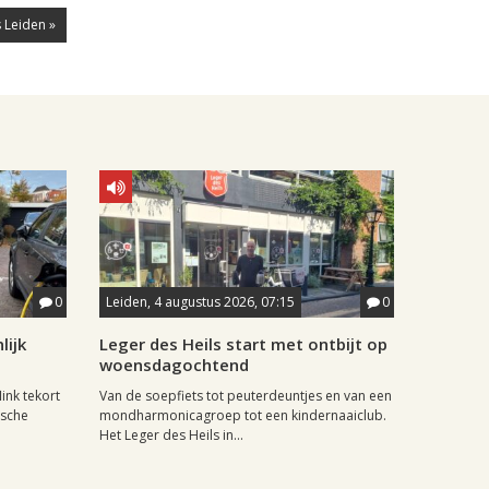
 Leiden »
0
Leiden, 4 augustus 2026, 07:15
0
lijk
Leger des Heils start met ontbijt op
woensdagochtend
ink tekort
Van de soepfiets tot peuterdeuntjes en van een
ische
mondharmonicagroep tot een kindernaaiclub.
Het Leger des Heils in...