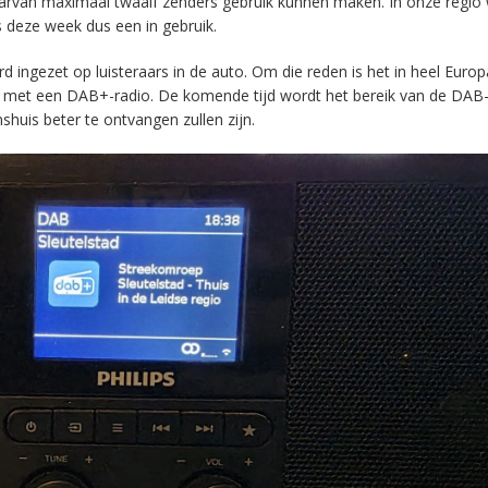
aarvan maximaal twaalf zenders gebruik kunnen maken. In onze regio
s deze week dus een in gebruik.
ingezet op luisteraars in de auto. Om die reden is het in heel Europ
en met een DAB+-radio. De komende tijd wordt het bereik van de DAB
huis beter te ontvangen zullen zijn.