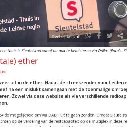
Deel dit bericht!
o en thuis is Sleutelstad vanaf nu ook te beluisteren via DAB+. (Foto's: S
tale) ether
aard
eer uit in de ether. Nadat de streekzender voor Leiden 
leef na een mislukt samengaan met de toenmalige omroep
eren. Zowel via deze website als via verschillende radioa
men.
24 de mogelijkheid om via DAB+ uit te gaan zenden. Omdat Sleutelst
en op de verdeling van de restcapaciteit op de multiplex in deze re