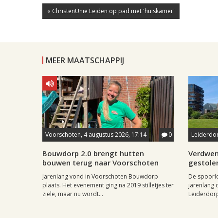
« ChristenUnie Leiden op pad met 'huiskamer'
MEER MAATSCHAPPIJ
Voorschoten, 4 augustus 2026, 17:14
0
Leiderdor
Bouwdorp 2.0 brengt hutten
Verdwen
bouwen terug naar Voorschoten
gestole
Jarenlang vond in Voorschoten Bouwdorp
De spoorl
plaats. Het evenement ging na 2019 stilletjes ter
jarenlang 
ziele, maar nu wordt...
Leiderdorp 