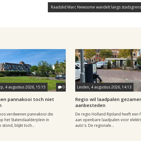
Raadslid Marc Newsome wandelt langs stadsgrens
p, 4 augustus 2026, 15:15
0
Leiden, 4 augustus 2026, 14:13
en pannakooi toch niet
Regio wil laadpalen gezamen
n
aanbesteden
oos verdwenen pannakooi die
De regio Holland Rijnland heeft een fl
op het Statendaalderplein in
aan openbare laadpalen voor elektr
stond, blijkt toch...
auto's. De regionale...