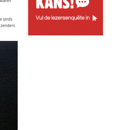
 waren
a sinds
-zenders