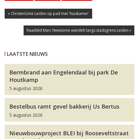
« ChristenUnie Leiden op pad met 'huiskamer'
Raadslid Marc Newsome wandelt langs stadsgrens Leiden »
LAATSTE NIEUWS
Bermbrand aan Engelendaal bij park De
Houtkamp
5 augustus 2026
Bestelbus ramt gevel bakkerij Us Bertus
5 augustus 2026
Nieuwbouwproject BLEI bij Rooseveltstraat