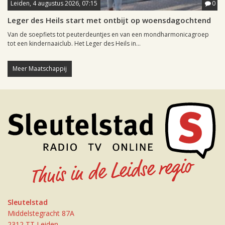
Leiden, 4 augustus 2026, 07:15
0
Leger des Heils start met ontbijt op woensdagochtend
Van de soepfiets tot peuterdeuntjes en van een mondharmonicagroep
tot een kindernaaiclub. Het Leger des Heils in...
Meer Maatschappij
Sleutelstad
Middelstegracht 87A
2312 TT Leiden