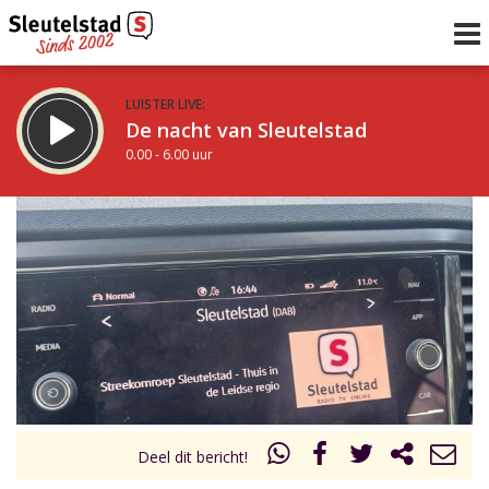
LUISTER LIVE:
De nacht van Sleutelstad
0.00 - 6.00 uur
STRAKS:
De ochtend van Sleutelstad
6.00 - 12.00 uur
uur 1 van 0
Vorig uur
Volgend uur
Inklappen
Deel dit bericht!