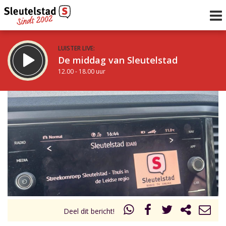
LUISTER LIVE:
De middag van Sleutelstad
12.00 - 18.00 uur
STRAKS:
De vrijdagavond met Keanu
18.00 - 19.00 uur
uur 1 van 0
Vorig uur
Volgend uur
Inklappen
Deel dit bericht!