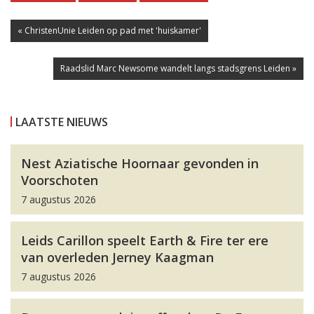
« ChristenUnie Leiden op pad met 'huiskamer'
Raadslid Marc Newsome wandelt langs stadsgrens Leiden »
LAATSTE NIEUWS
Nest Aziatische Hoornaar gevonden in
Voorschoten
7 augustus 2026
Leids Carillon speelt Earth & Fire ter ere
van overleden Jerney Kaagman
7 augustus 2026