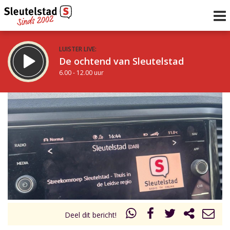
LUISTER LIVE:
De ochtend van Sleutelstad
6.00 - 12.00 uur
STRAKS:
De middag van Sleutelstad
12.00 - 17.00 uur
uur 1 van 0
Vorig uur
Volgend uur
Inklappen
Deel dit bericht!