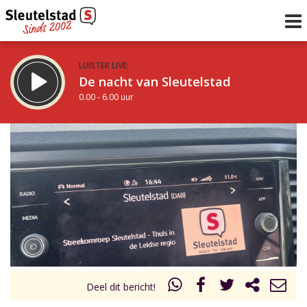
LUISTER LIVE:
De nacht van Sleutelstad
0.00 - 6.00 uur
STRAKS:
De ochtend van Sleutelstad
6.00 - 12.00 uur
uur 1 van 0
Vorig uur
Volgend uur
Inklappen
Deel dit bericht!