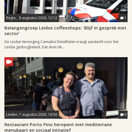
Regio, , 8 augustus 2026, 12:12
1
Belangengroep Leidse coffeeshops: 'Blijf in gesprek met
sector'
De Leidse Vereniging Cannabis Detaillisten vraagt aandacht voor het
Leidse gedoogbeleid. Dat doet de...
Leiden, 7 augustus 2026, 16:56
0
Restaurant Porto Pino heropent met mediterrane
menukaart en sociaal initiatief