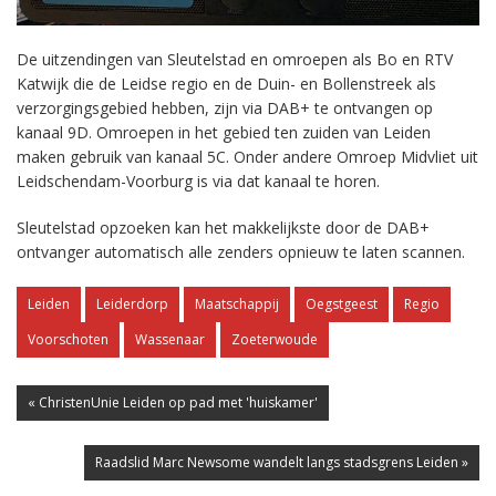
De uitzendingen van Sleutelstad en omroepen als Bo en RTV
Katwijk die de Leidse regio en de Duin- en Bollenstreek als
verzorgingsgebied hebben, zijn via DAB+ te ontvangen op
kanaal 9D. Omroepen in het gebied ten zuiden van Leiden
maken gebruik van kanaal 5C. Onder andere Omroep Midvliet uit
Leidschendam-Voorburg is via dat kanaal te horen.
Sleutelstad opzoeken kan het makkelijkste door de DAB+
ontvanger automatisch alle zenders opnieuw te laten scannen.
Leiden
Leiderdorp
Maatschappij
Oegstgeest
Regio
Voorschoten
Wassenaar
Zoeterwoude
« ChristenUnie Leiden op pad met 'huiskamer'
Raadslid Marc Newsome wandelt langs stadsgrens Leiden »