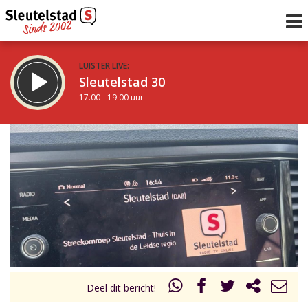
LUISTER LIVE:
Sleutelstad 30
17.00 - 19.00 uur
STRAKS:
De avond van Sleutelstad
19.00 - 0.00 uur
uur 1 van 0
Vorig uur
Volgend uur
Inklappen
Deel dit bericht!