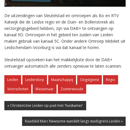
De uitzendingen van Sleutelstad en omroepen als Bo en RTV
Katwijk die de Leidse regio en de Duin- en Bollenstreek als
verzorgingsgebied hebben, zijn via DAB+ te ontvangen op
kanaal 9D. Omroepen in het gebied ten zuiden van Leiden
maken gebruik van kanaal 5C. Onder andere Omroep Midvliet uit
Leidschendam-Voorburg is via dat kanaal te horen.
Sleutelstad opzoeken kan het makkelijkste door de DAB+
ontvanger automatisch alle zenders opnieuw te laten scannen.
Leiden
Leiderdorp
Maatschappij
Oegstgeest
Regio
Voorschoten
Wassenaar
Zoeterwoude
« ChristenUnie Leiden op pad met 'huiskamer'
Raadslid Marc Newsome wandelt langs stadsgrens Leiden »