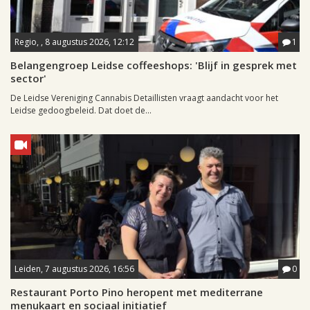
Regio, , 8 augustus 2026, 12:12
1
Belangengroep Leidse coffeeshops: 'Blijf in gesprek met
sector'
De Leidse Vereniging Cannabis Detaillisten vraagt aandacht voor het
Leidse gedoogbeleid. Dat doet de...
Leiden, 7 augustus 2026, 16:56
0
Restaurant Porto Pino heropent met mediterrane
menukaart en sociaal initiatief