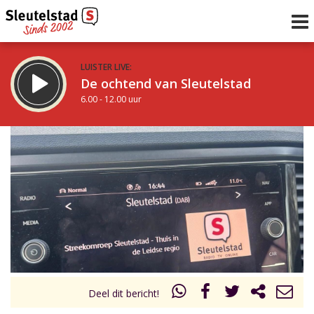
LUISTER LIVE:
De ochtend van Sleutelstad
6.00 - 12.00 uur
STRAKS:
De middag van Sleutelstad
12.00 - 19.00 uur
uur 1 van 0
Vorig uur
Volgend uur
Inklappen
Deel dit bericht!