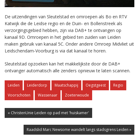
De uitzendingen van Sleutelstad en omroepen als Bo en RTV
Katwijk die de Leidse regio en de Duin- en Bollenstreek als
verzorgingsgebied hebben, zijn via DAB+ te ontvangen op
kanaal 9D. Omroepen in het gebied ten zuiden van Leiden
maken gebruik van kanaal 5C. Onder andere Omroep Midvliet uit
Leidschendam-Voorburg is via dat kanaal te horen.
Sleutelstad opzoeken kan het makkelijkste door de DAB+
ontvanger automatisch alle zenders opnieuw te laten scannen.
Leiden
Leiderdorp
Maatschappij
Oegstgeest
Regio
Voorschoten
Wassenaar
Zoeterwoude
« ChristenUnie Leiden op pad met 'huiskamer'
Raadslid Marc Newsome wandelt langs stadsgrens Leiden »