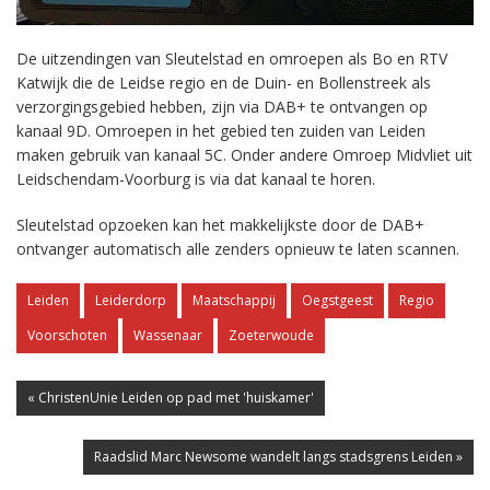
De uitzendingen van Sleutelstad en omroepen als Bo en RTV
Katwijk die de Leidse regio en de Duin- en Bollenstreek als
verzorgingsgebied hebben, zijn via DAB+ te ontvangen op
kanaal 9D. Omroepen in het gebied ten zuiden van Leiden
maken gebruik van kanaal 5C. Onder andere Omroep Midvliet uit
Leidschendam-Voorburg is via dat kanaal te horen.
Sleutelstad opzoeken kan het makkelijkste door de DAB+
ontvanger automatisch alle zenders opnieuw te laten scannen.
Leiden
Leiderdorp
Maatschappij
Oegstgeest
Regio
Voorschoten
Wassenaar
Zoeterwoude
« ChristenUnie Leiden op pad met 'huiskamer'
Raadslid Marc Newsome wandelt langs stadsgrens Leiden »