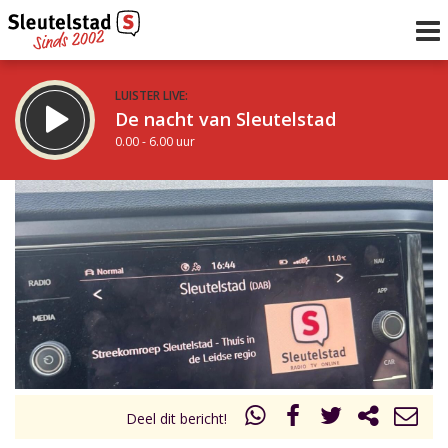
LUISTER LIVE:
De nacht van Sleutelstad
0.00 - 6.00 uur
STRAKS:
De ochtend van Sleutelstad
6.00 - 12.00 uur
uur 1 van 0
Vorig uur
Volgend uur
Inklappen
Deel dit bericht!