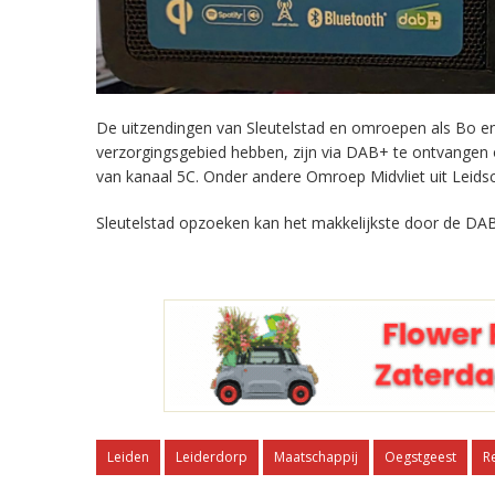
De uitzendingen van Sleutelstad en omroepen als Bo en 
verzorgingsgebied hebben, zijn via DAB+ te ontvangen
van kanaal 5C. Onder andere Omroep Midvliet uit Leids
Sleutelstad opzoeken kan het makkelijkste door de DAB
Leiden
Leiderdorp
Maatschappij
Oegstgeest
R