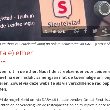
Deel dit bericht!
o en thuis is Sleutelstad vanaf nu ook te beluisteren via DAB+. (Foto's: S
tale) ether
aard
eer uit in de ether. Nadat de streekzender voor Leiden 
leef na een mislukt samengaan met de toenmalige omroep
eren. Zowel via deze website als via verschillende radioa
men.
24 de mogelijkheid om via DAB+ uit te gaan zenden. Omdat Sleutelst
en op de verdeling van de restcapaciteit op de multiplex in deze re