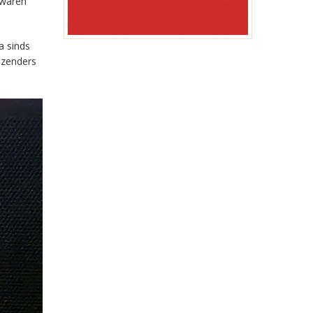
 waren
a sinds
-zenders