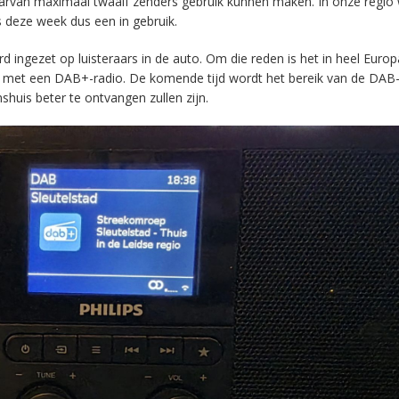
aarvan maximaal twaalf zenders gebruik kunnen maken. In onze regio
s deze week dus een in gebruik.
ingezet op luisteraars in de auto. Om die reden is het in heel Europ
en met een DAB+-radio. De komende tijd wordt het bereik van de DAB
huis beter te ontvangen zullen zijn.