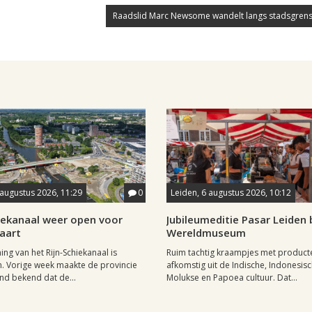
Raadslid Marc Newsome wandelt langs stadsgrens
 augustus 2026, 11:29
0
Leiden, 6 augustus 2026, 10:12
hiekanaal weer open voor
Jubileumeditie Pasar Leiden b
aart
Wereldmuseum
ng van het Rijn-Schiekanaal is
Ruim tachtig kraampjes met product
. Vorige week maakte de provincie
afkomstig uit de Indische, Indonesisc
nd bekend dat de...
Molukse en Papoea cultuur. Dat...