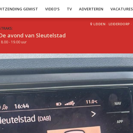
UITZENDING GEMIST
VIDEO’S
TV
ADVERTEREN
VACATURE
LEIDEN
·
LEIDERDORP
·
STRAKS:
De avond van Sleutelstad
18.00 - 19.00 uur