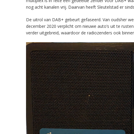
multiplex is in feite een gedeelde zender voor DAB+ w
nog acht kanalen vrij. Daarvan heeft Sleutelstad er sind
De uitrol van DAB+ gebeurt gefaseerd. Van oudsher werd 
december 2020 verplicht om nieuwe auto’s uit te rust
verder uitgebreid, waardoor de radiozenders ook binnens