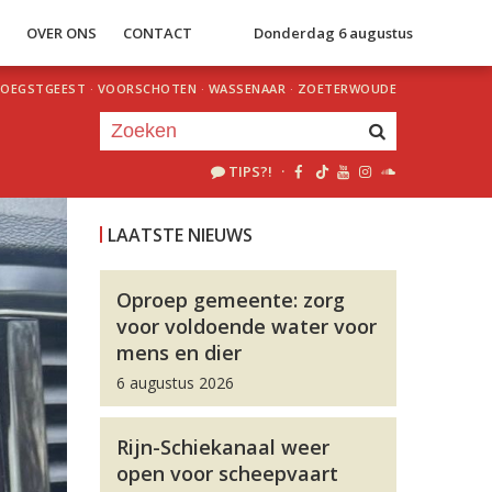
S
OVER ONS
CONTACT
Donderdag 6 augustus
OEGSTGEEST
·
VOORSCHOTEN
·
WASSENAAR
·
ZOETERWOUDE
TIPS?!
·
Je luistert nu naar
uur 1 van 0
LAATSTE NIEUWS
«
Vorig uur
Volgend uur
»
Oproep gemeente: zorg
voor voldoende water voor
mens en dier
6 augustus 2026
Rijn-Schiekanaal weer
open voor scheepvaart