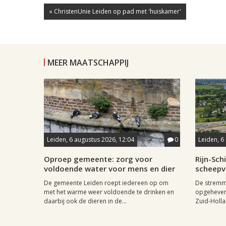
« ChristenUnie Leiden op pad met 'huiskamer'
MEER MAATSCHAPPIJ
Leiden, 6 augustus 2026, 12:04
0
Leiden, 6
Oproep gemeente: zorg voor
Rijn-Sc
voldoende water voor mens en dier
scheepv
De gemeente Leiden roept iedereen op om
De stremmi
met het warme weer voldoende te drinken en
opgeheven
daarbij ook de dieren in de...
Zuid-Holla