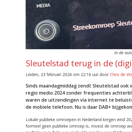
In de aut
Sleutelstad terug in de (digi
Leiden, 23 februari 2026 om 22:16 uur door
Chris de W
Sinds maandagmiddag zendt Sleutelstad ook w
regio medio 2024 zonder frequenties achterb
waren de uitzendingen via internet te beluist
de mobiele telefoon. Nu is daar DAB+ bijgeko
Lokale publieke omroepen in Nederland kregen eind 20
formeel geen publieke omroep is, moest de omroep wacht