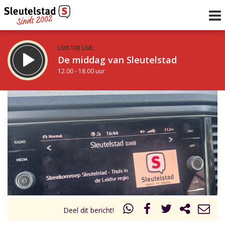
LUISTER LIVE:
De middag van Sleutelstad
12.00 - 18.00 uur
STRAKS:
De avond van Sleutelstad
18.00 - 21.00 uur
uur 1 van 0
Vorig uur
Volgend uur
Inklappen
Deel dit bericht!