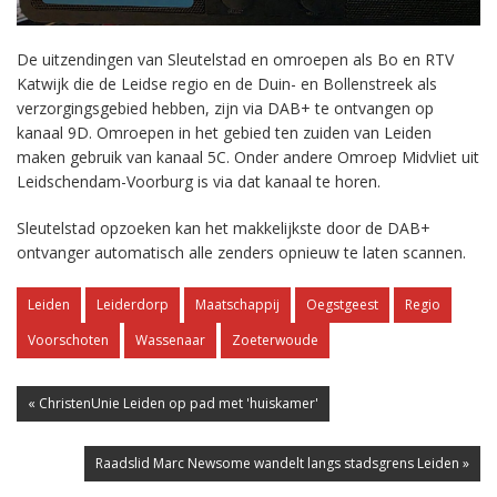
De uitzendingen van Sleutelstad en omroepen als Bo en RTV
Katwijk die de Leidse regio en de Duin- en Bollenstreek als
verzorgingsgebied hebben, zijn via DAB+ te ontvangen op
kanaal 9D. Omroepen in het gebied ten zuiden van Leiden
maken gebruik van kanaal 5C. Onder andere Omroep Midvliet uit
Leidschendam-Voorburg is via dat kanaal te horen.
Sleutelstad opzoeken kan het makkelijkste door de DAB+
ontvanger automatisch alle zenders opnieuw te laten scannen.
Leiden
Leiderdorp
Maatschappij
Oegstgeest
Regio
Voorschoten
Wassenaar
Zoeterwoude
« ChristenUnie Leiden op pad met 'huiskamer'
Raadslid Marc Newsome wandelt langs stadsgrens Leiden »