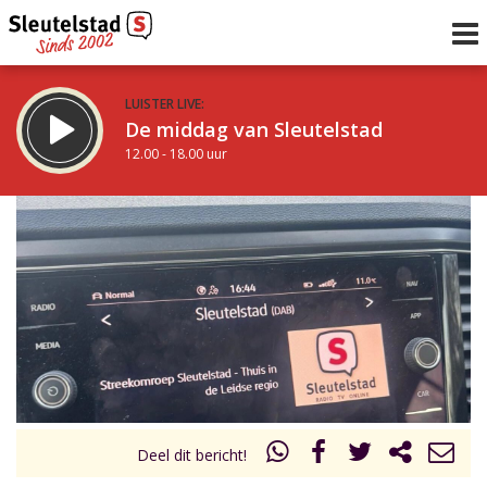
LUISTER LIVE:
De middag van Sleutelstad
12.00 - 18.00 uur
STRAKS:
De vrijdagavond met Keanu
18.00 - 19.00 uur
uur 1 van 0
Vorig uur
Volgend uur
Inklappen
Deel dit bericht!