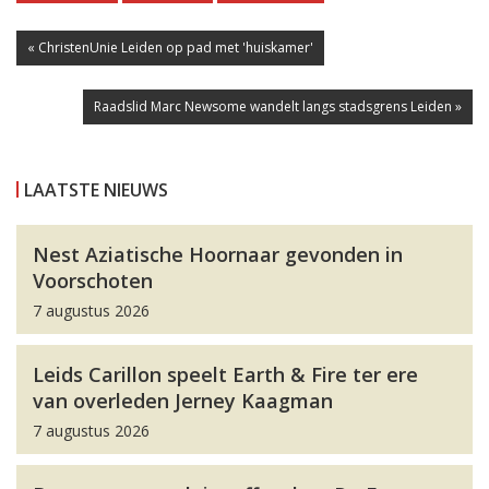
« ChristenUnie Leiden op pad met 'huiskamer'
Raadslid Marc Newsome wandelt langs stadsgrens Leiden »
LAATSTE NIEUWS
Nest Aziatische Hoornaar gevonden in
Voorschoten
7 augustus 2026
Leids Carillon speelt Earth & Fire ter ere
van overleden Jerney Kaagman
7 augustus 2026