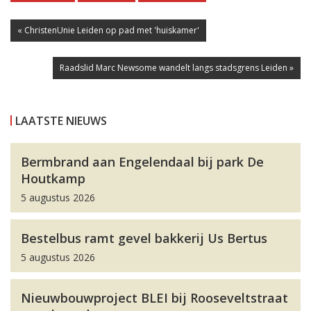
« ChristenUnie Leiden op pad met 'huiskamer'
Raadslid Marc Newsome wandelt langs stadsgrens Leiden »
LAATSTE NIEUWS
Bermbrand aan Engelendaal bij park De
Houtkamp
5 augustus 2026
Bestelbus ramt gevel bakkerij Us Bertus
5 augustus 2026
Nieuwbouwproject BLEI bij Rooseveltstraat