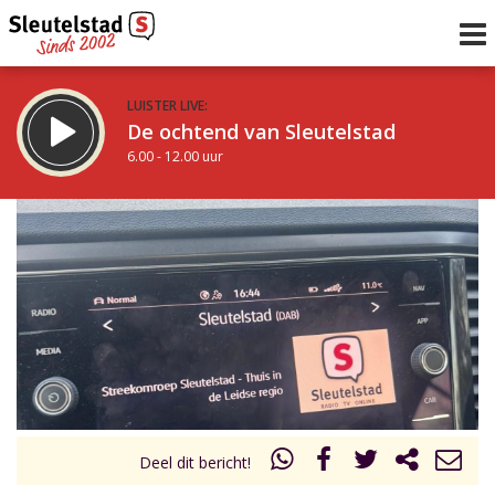
LUISTER LIVE:
De ochtend van Sleutelstad
6.00 - 12.00 uur
STRAKS:
De middag van Sleutelstad
12.00 - 18.00 uur
uur 1 van 0
Vorig uur
Volgend uur
Inklappen
Deel dit bericht!