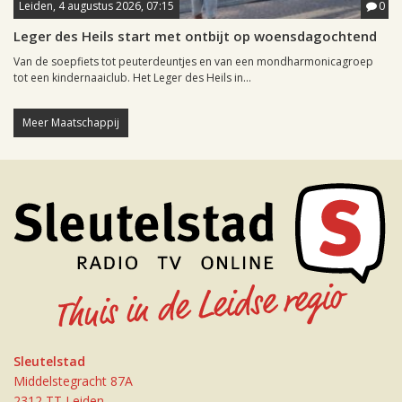
Leiden, 4 augustus 2026, 07:15
0
Leger des Heils start met ontbijt op woensdagochtend
Van de soepfiets tot peuterdeuntjes en van een mondharmonicagroep
tot een kindernaaiclub. Het Leger des Heils in...
Meer Maatschappij
Sleutelstad
Middelstegracht 87A
2312 TT Leiden