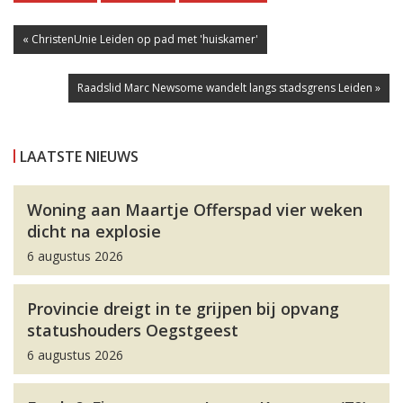
« ChristenUnie Leiden op pad met 'huiskamer'
Raadslid Marc Newsome wandelt langs stadsgrens Leiden »
LAATSTE NIEUWS
Woning aan Maartje Offerspad vier weken
dicht na explosie
6 augustus 2026
Provincie dreigt in te grijpen bij opvang
statushouders Oegstgeest
6 augustus 2026