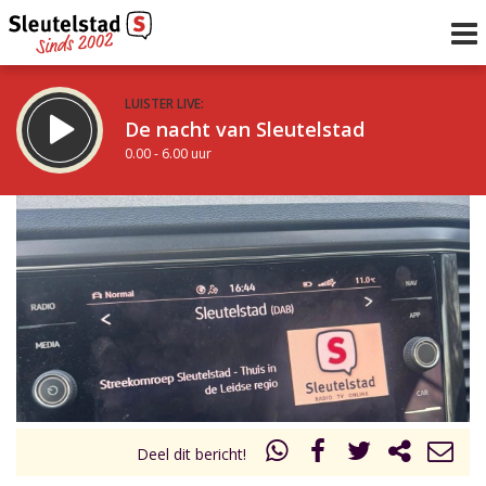
LUISTER LIVE:
De nacht van Sleutelstad
0.00 - 6.00 uur
STRAKS:
De ochtend van Sleutelstad
6.00 - 12.00 uur
uur 1 van 0
Vorig uur
Volgend uur
Inklappen
Deel dit bericht!