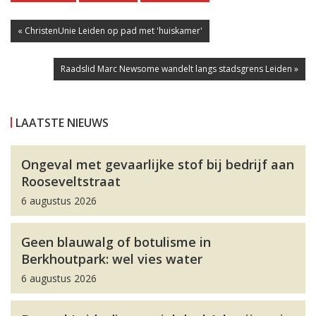
« ChristenUnie Leiden op pad met 'huiskamer'
Raadslid Marc Newsome wandelt langs stadsgrens Leiden »
LAATSTE NIEUWS
Ongeval met gevaarlijke stof bij bedrijf aan
Rooseveltstraat
6 augustus 2026
Geen blauwalg of botulisme in
Berkhoutpark: wel vies water
6 augustus 2026