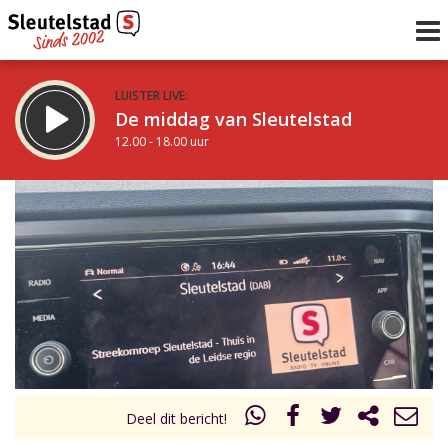
LUISTER LIVE:
De middag van Sleutelstad
12.00 - 18.00 uur
STRAKS:
De avond van Sleutelstad
18.00 - 19.00 uur
uur 1 van 0
Vorig uur
Volgend uur
Inklappen
Deel dit bericht!