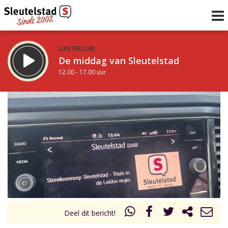
LUISTER LIVE:
De middag van Sleutelstad
12.00 - 17.00 uur
STRAKS:
Sleutelstad 30
17.00 - 19.00 uur
uur 1 van 0
Vorig uur
Volgend uur
Inklappen
Deel dit bericht!