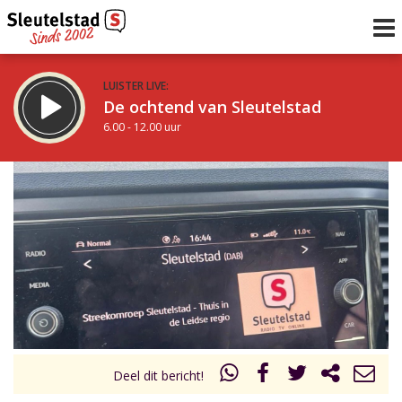
LUISTER LIVE:
De ochtend van Sleutelstad
6.00 - 12.00 uur
STRAKS:
De middag van Sleutelstad
12.00 - 19.00 uur
uur 1 van 0
Vorig uur
Volgend uur
Inklappen
Deel dit bericht!