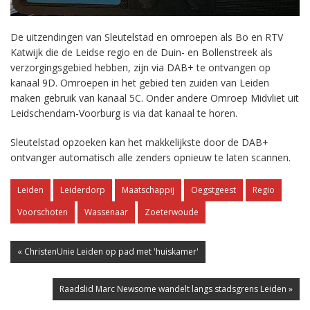
De uitzendingen van Sleutelstad en omroepen als Bo en RTV
Katwijk die de Leidse regio en de Duin- en Bollenstreek als
verzorgingsgebied hebben, zijn via DAB+ te ontvangen op
kanaal 9D. Omroepen in het gebied ten zuiden van Leiden
maken gebruik van kanaal 5C. Onder andere Omroep Midvliet uit
Leidschendam-Voorburg is via dat kanaal te horen.
Sleutelstad opzoeken kan het makkelijkste door de DAB+
ontvanger automatisch alle zenders opnieuw te laten scannen.
Leiden
Leiderdorp
Maatschappij
Oegstgeest
Regio
Voorschoten
Wassenaar
Zoeterwoude
« ChristenUnie Leiden op pad met 'huiskamer'
Raadslid Marc Newsome wandelt langs stadsgrens Leiden »