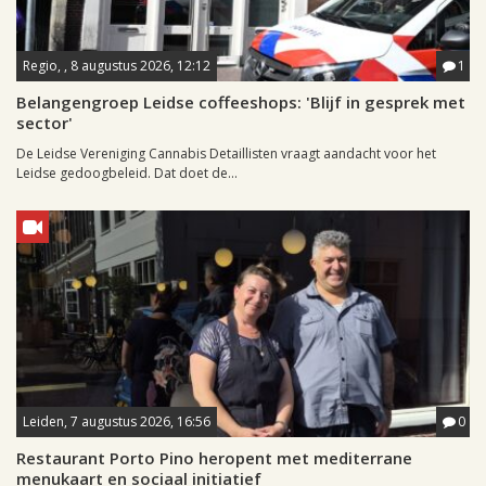
Regio, , 8 augustus 2026, 12:12
1
Belangengroep Leidse coffeeshops: 'Blijf in gesprek met
sector'
De Leidse Vereniging Cannabis Detaillisten vraagt aandacht voor het
Leidse gedoogbeleid. Dat doet de...
Leiden, 7 augustus 2026, 16:56
0
Restaurant Porto Pino heropent met mediterrane
menukaart en sociaal initiatief