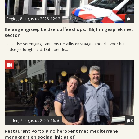
Regio, , 8 augustus 2026, 12:12
1
Belangengroep Leidse coffeeshops: 'Blijf in gesprek met
sector'
De Leidse Vereniging Cannabis Detaillisten vraagt aandacht voor het
Leidse gedoogbeleid. Dat doet de...
Leiden, 7 augustus 2026, 16:56
0
Restaurant Porto Pino heropent met mediterrane
menukaart en sociaal initiatief