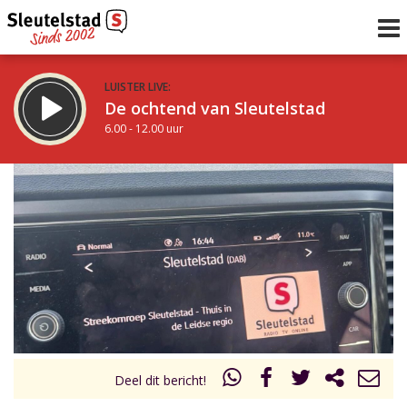
LUISTER LIVE:
De ochtend van Sleutelstad
6.00 - 12.00 uur
STRAKS:
De middag van Sleutelstad
12.00 - 19.00 uur
uur 1 van 0
Vorig uur
Volgend uur
Inklappen
Deel dit bericht!