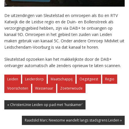
De uitzendingen van Sleutelstad en omroepen als Bo en RTV
Katwijk die de Leidse regio en de Duin- en Bollenstreek als
verzorgingsgebied hebben, zijn via DAB+ te ontvangen op
kanaal 9D. Omroepen in het gebied ten zuiden van Leiden
maken gebruik van kanaal 5C. Onder andere Omroep Midvliet uit
Leidschendam-Voorburg is via dat kanaal te horen.
Sleutelstad opzoeken kan het makkelijkste door de DAB+
ontvanger automatisch alle zenders opnieuw te laten scannen.
Leiden
Leiderdorp
Maatschappij
Oegstgeest
Regio
Voorschoten
Wassenaar
Zoeterwoude
« ChristenUnie Leiden op pad met 'huiskamer'
Raadslid Marc Newsome wandelt langs stadsgrens Leiden »