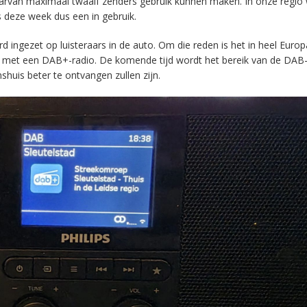
aarvan maximaal twaalf zenders gebruik kunnen maken. In onze regio
s deze week dus een in gebruik.
ingezet op luisteraars in de auto. Om die reden is het in heel Europ
en met een DAB+-radio. De komende tijd wordt het bereik van de DAB
huis beter te ontvangen zullen zijn.