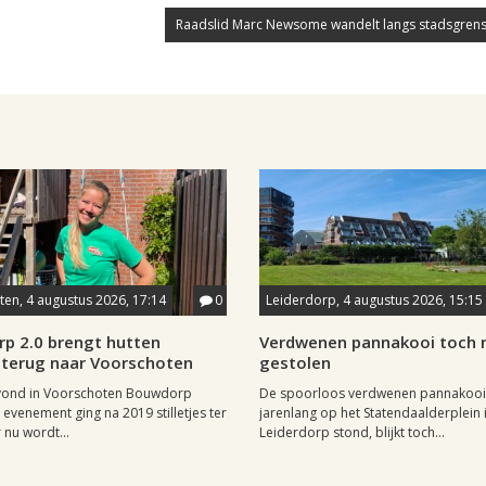
Raadslid Marc Newsome wandelt langs stadsgrens
en, 4 augustus 2026, 17:14
0
Leiderdorp, 4 augustus 2026, 15:15
p 2.0 brengt hutten
Verdwenen pannakooi toch n
terug naar Voorschoten
gestolen
 vond in Voorschoten Bouwdorp
De spoorloos verdwenen pannakooi
 evenement ging na 2019 stilletjes ter
jarenlang op het Statendaalderplein 
 nu wordt...
Leiderdorp stond, blijkt toch...