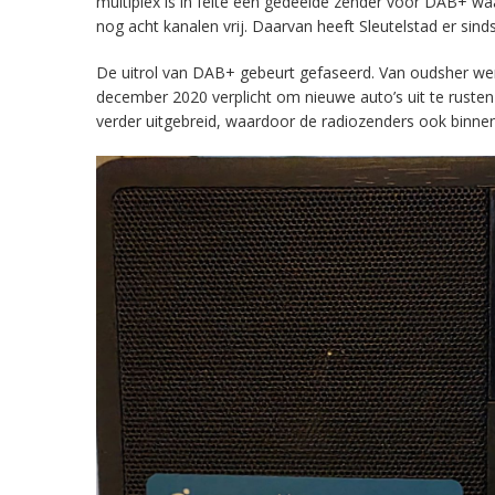
multiplex is in feite een gedeelde zender voor DAB+ w
nog acht kanalen vrij. Daarvan heeft Sleutelstad er sind
De uitrol van DAB+ gebeurt gefaseerd. Van oudsher werd 
december 2020 verplicht om nieuwe auto’s uit te rust
verder uitgebreid, waardoor de radiozenders ook binnens