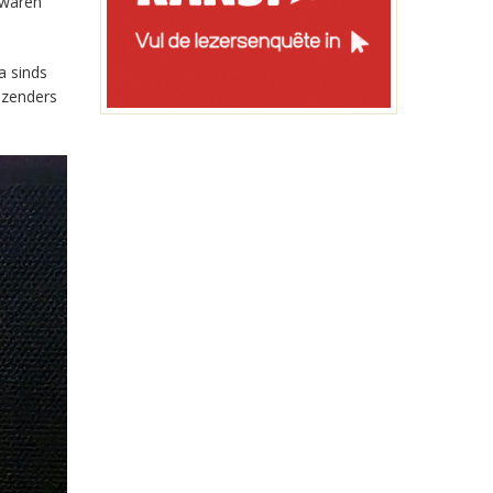
 waren
a sinds
-zenders