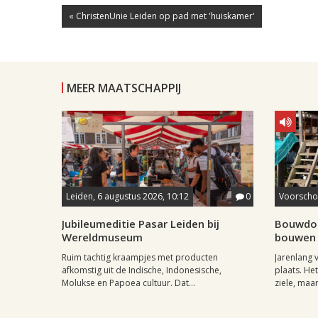
« ChristenUnie Leiden op pad met 'huiskamer'
MEER MAATSCHAPPIJ
Leiden, 6 augustus 2026, 10:12
0
Voorschot
Jubileumeditie Pasar Leiden bij
Bouwdor
Wereldmuseum
bouwen 
Ruim tachtig kraampjes met producten
Jarenlang
afkomstig uit de Indische, Indonesische,
plaats. Het
Molukse en Papoea cultuur. Dat...
ziele, maar