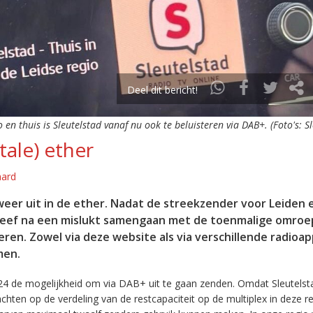
Deel dit bericht!
o en thuis is Sleutelstad vanaf nu ook te beluisteren via DAB+. (Foto's: S
tale) ether
aard
eer uit in de ether. Nadat de streekzender voor Leiden 
leef na een mislukt samengaan met de toenmalige omroep
eren. Zowel via deze website als via verschillende radioa
men.
24 de mogelijkheid om via DAB+ uit te gaan zenden. Omdat Sleutelst
en op de verdeling van de restcapaciteit op de multiplex in deze re