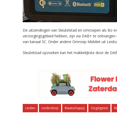
De uitzendingen van Sleutelstad en omroepen als Bo en 
verzorgingsgebied hebben, zijn via DAB+ te ontvangen
van kanaal 5C. Onder andere Omroep Midvliet uit Leids
Sleutelstad opzoeken kan het makkelijkste door de DAB
Leiden
Leiderdorp
Maatschappij
Oegstgeest
R