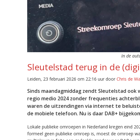
In de aut
Sleutelstad terug in de (digi
Leiden, 23 februari 2026 om 22:16 uur door
Chris de W
Sinds maandagmiddag zendt Sleutelstad ook w
regio medio 2024 zonder frequenties achterb
waren de uitzendingen via internet te beluist
de mobiele telefoon. Nu is daar DAB+ bijgeko
Lokale publieke omroepen in Nederland kregen eind 20
formeel geen publieke omroep is, moest de omroep wacht