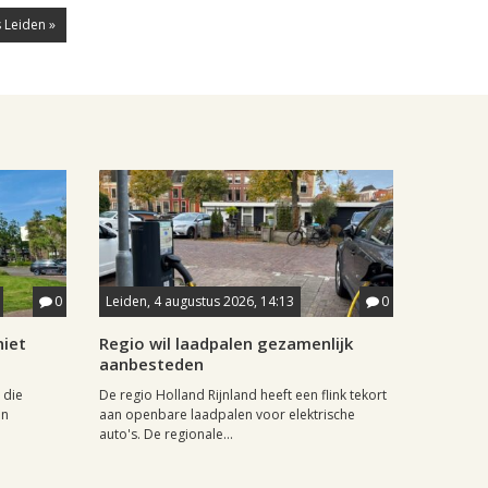
 Leiden »
0
Leiden, 4 augustus 2026, 14:13
0
iet
Regio wil laadpalen gezamenlijk
aanbesteden
 die
De regio Holland Rijnland heeft een flink tekort
in
aan openbare laadpalen voor elektrische
auto's. De regionale...