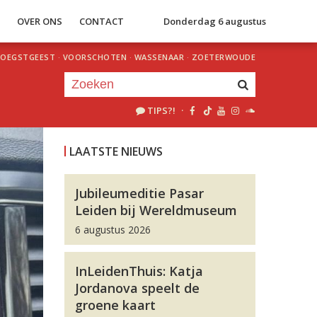
S
OVER ONS
CONTACT
Donderdag 6 augustus
OEGSTGEEST
·
VOORSCHOTEN
·
WASSENAAR
·
ZOETERWOUDE
TIPS?!
·
Je luistert nu naar
uur 1 van 0
LAATSTE NIEUWS
«
Vorig uur
Volgend uur
»
Jubileumeditie Pasar
Leiden bij Wereldmuseum
6 augustus 2026
InLeidenThuis: Katja
Jordanova speelt de
groene kaart