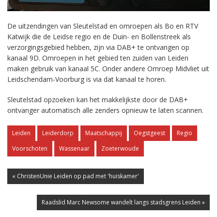
De uitzendingen van Sleutelstad en omroepen als Bo en RTV
Katwijk die de Leidse regio en de Duin- en Bollenstreek als
verzorgingsgebied hebben, zijn via DAB+ te ontvangen op
kanaal 9D. Omroepen in het gebied ten zuiden van Leiden
maken gebruik van kanaal 5C. Onder andere Omroep Midvliet uit
Leidschendam-Voorburg is via dat kanaal te horen.
Sleutelstad opzoeken kan het makkelijkste door de DAB+
ontvanger automatisch alle zenders opnieuw te laten scannen.
Leiden
Leiderdorp
Maatschappij
Oegstgeest
Regio
Voorschoten
Wassenaar
Zoeterwoude
« ChristenUnie Leiden op pad met 'huiskamer'
Raadslid Marc Newsome wandelt langs stadsgrens Leiden »