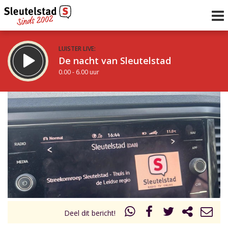
LUISTER LIVE:
De nacht van Sleutelstad
0.00 - 6.00 uur
STRAKS:
De ochtend van Sleutelstad
6.00 - 12.00 uur
uur 1 van 0
Vorig uur
Volgend uur
Inklappen
Deel dit bericht!