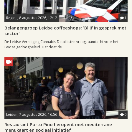
Regio, , 8 augustus 2026, 12:12
1
Belangengroep Leidse coffeeshops: 'Blijf in gesprek met
sector'
De Leidse Vereniging Cannabis Detaillisten vraagt aandacht voor het
Leidse gedoogbeleid. Dat doet de...
Leiden, 7 augustus 2026, 16:56
0
Restaurant Porto Pino heropent met mediterrane
menukaart en sociaal initiatief