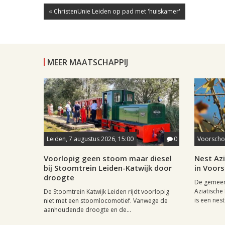
« ChristenUnie Leiden op pad met 'huiskamer'
MEER MAATSCHAPPIJ
Leiden, 7 augustus 2026, 15:00
0
Voorschot
Voorlopig geen stoom maar diesel
Nest Az
bij Stoomtrein Leiden-Katwijk door
in Voor
droogte
De gemeen
Aziatische
De Stoomtrein Katwijk Leiden rijdt voorlopig
is een nest
niet met een stoomlocomotief. Vanwege de
aanhoudende droogte en de...