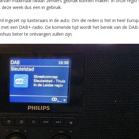
aarvan maximaal twaalf zenders gebruik kunnen maken. In onze regio
s deze week dus een in gebruik.
ingezet op luisteraars in de auto. Om die reden is het in heel Europ
en met een DAB+-radio. De komende tijd wordt het bereik van de DAB
huis beter te ontvangen zullen zijn.