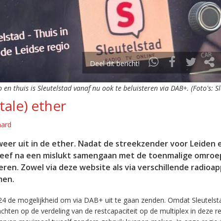
Deel dit bericht!
o en thuis is Sleutelstad vanaf nu ook te beluisteren via DAB+. (Foto's: S
tale) ether
aard
eer uit in de ether. Nadat de streekzender voor Leiden 
leef na een mislukt samengaan met de toenmalige omroep
eren. Zowel via deze website als via verschillende radioa
men.
24 de mogelijkheid om via DAB+ uit te gaan zenden. Omdat Sleutelst
en op de verdeling van de restcapaciteit op de multiplex in deze re