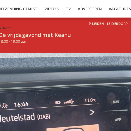
UITZENDING GEMIST
VIDEO’S
TV
ADVERTEREN
VACATURE
LEIDEN
·
LEIDERDORP
·
STRAKS:
De vrijdagavond met Keanu
18.00 - 19.00 uur