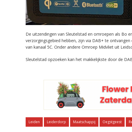
De uitzendingen van Sleutelstad en omroepen als Bo en 
verzorgingsgebied hebben, zijn via DAB+ te ontvangen
van kanaal 5C. Onder andere Omroep Midvliet uit Leids
Sleutelstad opzoeken kan het makkelijkste door de DAB
Leiden
Leiderdorp
Maatschappij
Oegstgeest
R