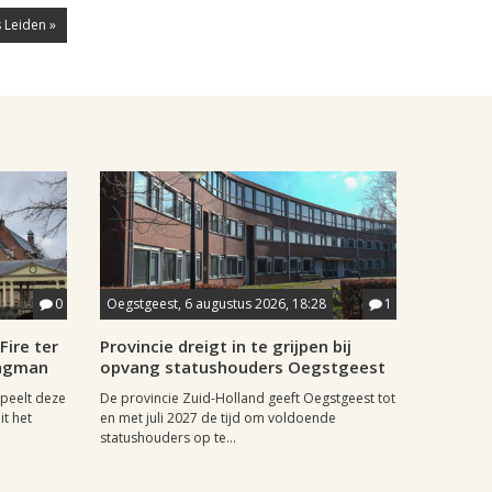
 Leiden »
0
Oegstgeest, 6 augustus 2026, 18:28
1
Fire ter
Provincie dreigt in te grijpen bij
aagman
opvang statushouders Oegstgeest
speelt deze
De provincie Zuid-Holland geeft Oegstgeest tot
it het
en met juli 2027 de tijd om voldoende
statushouders op te...