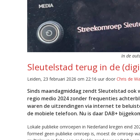
In de aut
Sleutelstad terug in de (digi
Leiden, 23 februari 2026 om 22:16 uur door
Chris de W
Sinds maandagmiddag zendt Sleutelstad ook w
regio medio 2024 zonder frequenties achterb
waren de uitzendingen via internet te beluist
de mobiele telefoon. Nu is daar DAB+ bijgeko
Lokale publieke omroepen in Nederland kregen eind 20
formeel geen publieke omroep is, moest de omroep wacht