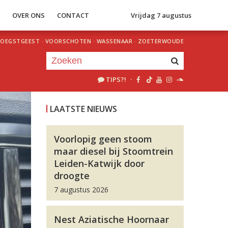
S
OVER ONS
CONTACT
Vrijdag 7 augustus
OEGSTGEEST
·
VOORSCHOTEN
·
WASSENAAR
·
ZOETERWOUDE
TIPS?!
·
Je luistert nu naar
uur 1 van 0
LAATSTE NIEUWS
«
Vorig uur
Volgend uur
»
Voorlopig geen stoom
maar diesel bij Stoomtrein
Leiden-Katwijk door
droogte
7 augustus 2026
Nest Aziatische Hoornaar