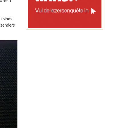
 waren
a sinds
-zenders