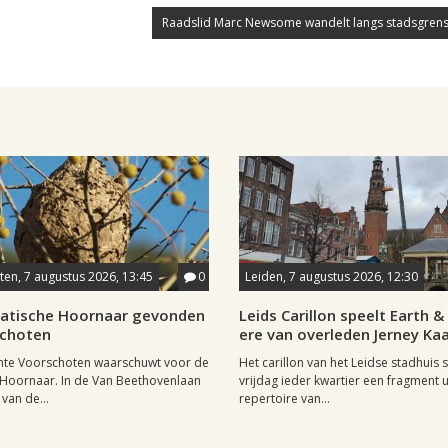
Raadslid Marc Newsome wandelt langs stadsgrens
en, 7 augustus 2026, 13:45
0
Leiden, 7 augustus 2026, 12:30
iatische Hoornaar gevonden
Leids Carillon speelt Earth & 
schoten
ere van overleden Jerney K
te Voorschoten waarschuwt voor de
Het carillon van het Leidse stadhuis 
 Hoornaar. In de Van Beethovenlaan
vrijdag ieder kwartier een fragment u
 van de...
repertoire van...