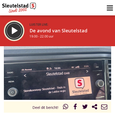
LUISTER LIVE:
De avond van Sleutelstad
19.00 - 22.00 uur
STRAKS:
Radio Gemiva
22.00 - 23.00 uur
uur 1 van 0
Vorig uur
Volgend uur
Inklappen
Deel dit bericht!