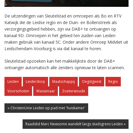
De uitzendingen van Sleutelstad en omroepen als Bo en RTV
Katwijk die de Leidse regio en de Duin- en Bollenstreek als
verzorgingsgebied hebben, zijn via DAB+ te ontvangen op
kanaal 9D. Omroepen in het gebied ten zuiden van Leiden
maken gebruik van kanaal 5C. Onder andere Omroep Midvliet uit
Leidschendam-Voorburg is via dat kanaal te horen.
Sleutelstad opzoeken kan het makkelijkste door de DAB+
ontvanger automatisch alle zenders opnieuw te laten scannen.
Leiden
Leiderdorp
Maatschappij
Oegstgeest
Regio
Voorschoten
Wassenaar
Zoeterwoude
« ChristenUnie Leiden op pad met 'huiskamer'
Raadslid Marc Newsome wandelt langs stadsgrens Leiden »