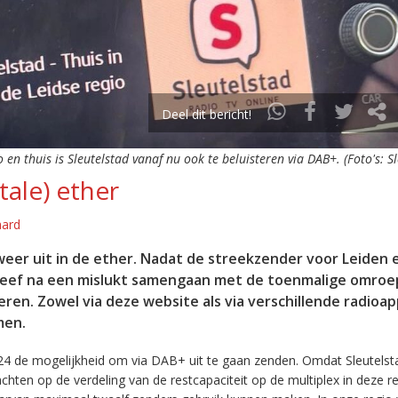
Deel dit bericht!
o en thuis is Sleutelstad vanaf nu ook te beluisteren via DAB+. (Foto's: S
tale) ether
aard
eer uit in de ether. Nadat de streekzender voor Leiden 
leef na een mislukt samengaan met de toenmalige omroep
eren. Zowel via deze website als via verschillende radioa
men.
24 de mogelijkheid om via DAB+ uit te gaan zenden. Omdat Sleutelst
en op de verdeling van de restcapaciteit op de multiplex in deze re