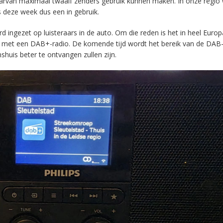
aarvan maximaal twaalf zenders gebruik kunnen maken. In onze regio
s deze week dus een in gebruik.
ingezet op luisteraars in de auto. Om die reden is het in heel Europ
en met een DAB+-radio. De komende tijd wordt het bereik van de DAB
huis beter te ontvangen zullen zijn.