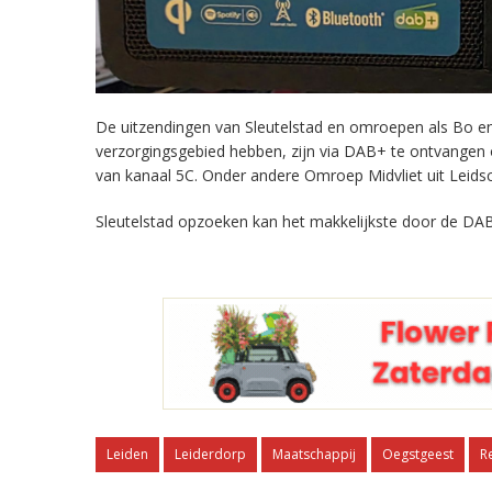
De uitzendingen van Sleutelstad en omroepen als Bo en 
verzorgingsgebied hebben, zijn via DAB+ te ontvangen
van kanaal 5C. Onder andere Omroep Midvliet uit Leids
Sleutelstad opzoeken kan het makkelijkste door de DAB
Leiden
Leiderdorp
Maatschappij
Oegstgeest
R