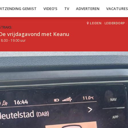
UITZENDING GEMIST
VIDEO’S
TV
ADVERTEREN
VACATURE
LEIDEN
·
LEIDERDORP
·
STRAKS:
De vrijdagavond met Keanu
18.00 - 19.00 uur