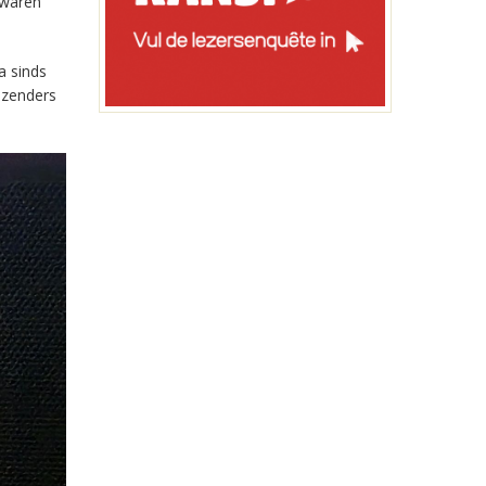
 waren
a sinds
-zenders