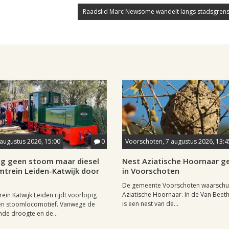
Raadslid Marc Newsome wandelt langs stadsgrens
 augustus 2026, 15:00
0
Voorschoten, 7 augustus 2026, 13:4
ig geen stoom maar diesel
Nest Aziatische Hoornaar 
mtrein Leiden-Katwijk door
in Voorschoten
De gemeente Voorschoten waarschu
Aziatische Hoornaar. In de Van Beet
ein Katwijk Leiden rijdt voorlopig
is een nest van de...
een stoomlocomotief. Vanwege de
de droogte en de...