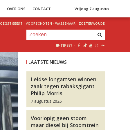
S
OVER ONS
CONTACT
Vrijdag 7 augustus
OEGSTGEEST
·
VOORSCHOTEN
·
WASSENAAR
·
ZOETERWOUDE
TIPS?!
·
Je luistert nu naar
uur 1 van 0
LAATSTE NIEUWS
«
Vorig uur
Volgend uur
»
Leidse longartsen winnen
zaak tegen tabaksgigant
Philip Morris
7 augustus 2026
Voorlopig geen stoom
maar diesel bij Stoomtrein