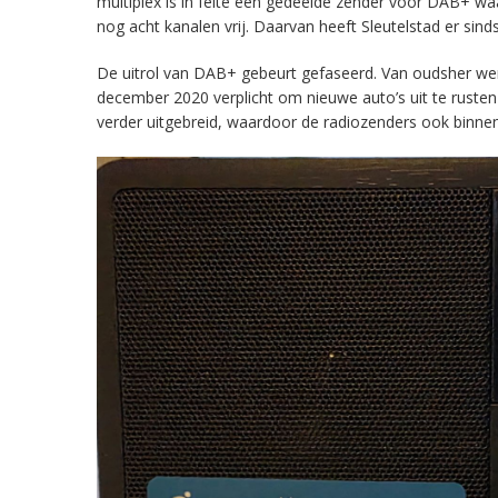
multiplex is in feite een gedeelde zender voor DAB+ w
nog acht kanalen vrij. Daarvan heeft Sleutelstad er sind
De uitrol van DAB+ gebeurt gefaseerd. Van oudsher werd 
december 2020 verplicht om nieuwe auto’s uit te rust
verder uitgebreid, waardoor de radiozenders ook binnens