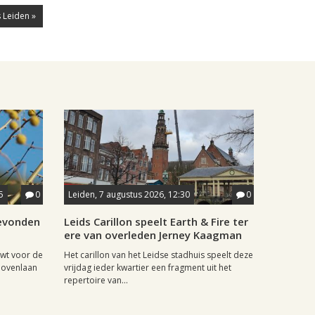
 Leiden »
5
0
Leiden, 7 augustus 2026, 12:30
0
gevonden
Leids Carillon speelt Earth & Fire ter
ere van overleden Jerney Kaagman
wt voor de
Het carillon van het Leidse stadhuis speelt deze
hovenlaan
vrijdag ieder kwartier een fragment uit het
repertoire van...