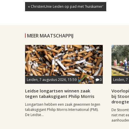
« ChristenUnie Leiden op pad met 'huiskamer'
MEER MAATSCHAPPIJ
Leiden, 7 augustus 2026, 15:59
0
Leiden, 7
Leidse longartsen winnen zaak
Voorlop
tegen tabaksgigant Philip Morris
bij Stoo
droogte
Longartsen hebben een zaak gewonnen tegen
tabaksgigant Philip Morris International (PMI).
De Stoomtr
De Leidse...
niet met 
aanhouden