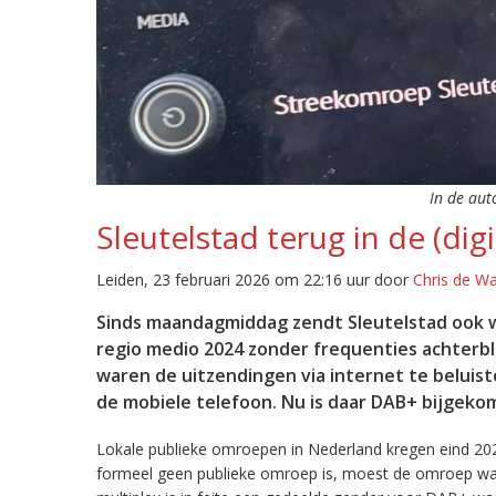
In de aut
Sleutelstad terug in de (digi
Leiden, 23 februari 2026 om 22:16 uur door
Chris de W
Sinds maandagmiddag zendt Sleutelstad ook w
regio medio 2024 zonder frequenties achterb
waren de uitzendingen via internet te beluist
de mobiele telefoon. Nu is daar DAB+ bijgeko
Lokale publieke omroepen in Nederland kregen eind 20
formeel geen publieke omroep is, moest de omroep wacht