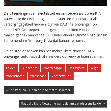
De uitzendingen van Sleutelstad en omroepen als Bo en RTV
Katwijk die de Leidse regio en de Duin- en Bollenstreek als
verzorgingsgebied hebben, zijn via DAB+ te ontvangen op
kanaal 9D. Omroepen in het gebied ten zuiden van Leiden
maken gebruik van kanaal 5C. Onder andere Omroep Midvliet uit
Leidschendam-Voorburg is via dat kanaal te horen.
Sleutelstad opzoeken kan het makkelijkste door de DAB+
ontvanger automatisch alle zenders opnieuw te laten scannen.
Leiden
Leiderdorp
Maatschappij
Oegstgeest
Regio
Voorschoten
Wassenaar
Zoeterwoude
« ChristenUnie Leiden op pad met 'huiskamer'
Raadslid Marc Newsome wandelt langs stadsgrens Leiden »