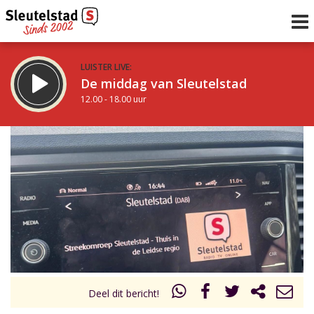
LUISTER LIVE:
De middag van Sleutelstad
12.00 - 18.00 uur
STRAKS:
De avond van Sleutelstad
18.00 - 21.00 uur
uur 1 van 0
Vorig uur
Volgend uur
Inklappen
Deel dit bericht!