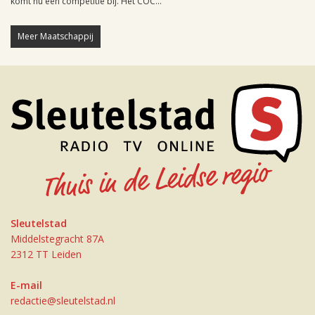
komt nu een competitie bij. Het COC...
Meer Maatschappij
Sleutelstad
Middelstegracht 87A
2312 TT Leiden
E-mail
redactie@sleutelstad.nl