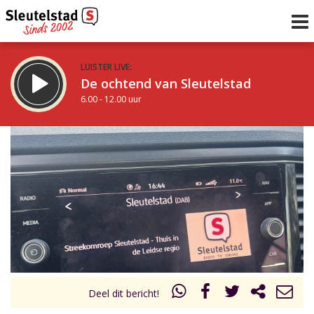
LUISTER LIVE:
De ochtend van Sleutelstad
6.00 - 12.00 uur
STRAKS:
De middag van Sleutelstad
12.00 - 18.00 uur
uur 1 van 0
Vorig uur
Volgend uur
Inklappen
Deel dit bericht!