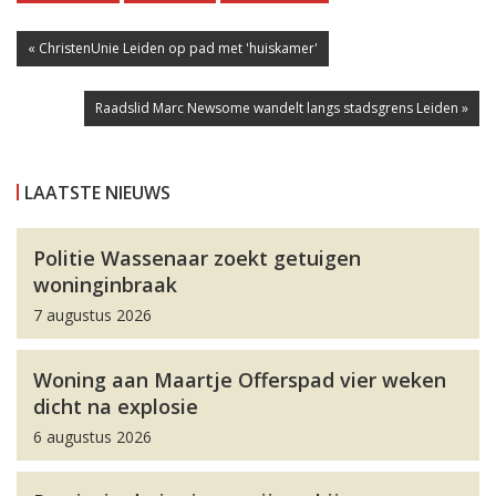
« ChristenUnie Leiden op pad met 'huiskamer'
Raadslid Marc Newsome wandelt langs stadsgrens Leiden »
LAATSTE NIEUWS
Politie Wassenaar zoekt getuigen
woninginbraak
7 augustus 2026
Woning aan Maartje Offerspad vier weken
dicht na explosie
6 augustus 2026