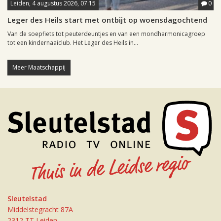
Leiden, 4 augustus 2026, 07:15
0
Leger des Heils start met ontbijt op woensdagochtend
Van de soepfiets tot peuterdeuntjes en van een mondharmonicagroep
tot een kindernaaiclub. Het Leger des Heils in...
Meer Maatschappij
Sleutelstad
Middelstegracht 87A
2312 TT Leiden