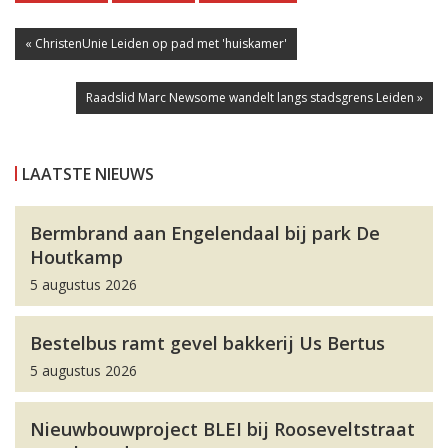
« ChristenUnie Leiden op pad met 'huiskamer'
Raadslid Marc Newsome wandelt langs stadsgrens Leiden »
LAATSTE NIEUWS
Bermbrand aan Engelendaal bij park De
Houtkamp
5 augustus 2026
Bestelbus ramt gevel bakkerij Us Bertus
5 augustus 2026
Nieuwbouwproject BLEI bij Rooseveltstraat