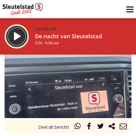
LUISTER LIVE:
De nacht van Sleutelstad
0.00 - 6.00 uur
STRAKS:
De ochtend van Sleutelstad
6.00 - 12.00 uur
uur 1 van 0
Vorig uur
Volgend uur
Inklappen
Deel dit bericht!