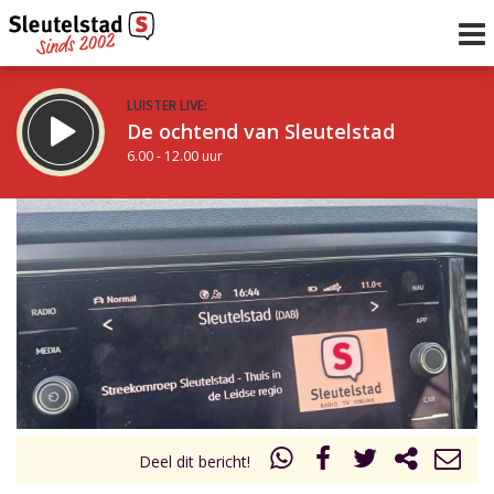
LUISTER LIVE:
De ochtend van Sleutelstad
6.00 - 12.00 uur
STRAKS:
De middag van Sleutelstad
12.00 - 19.00 uur
uur 1 van 0
Vorig uur
Volgend uur
Inklappen
Deel dit bericht!