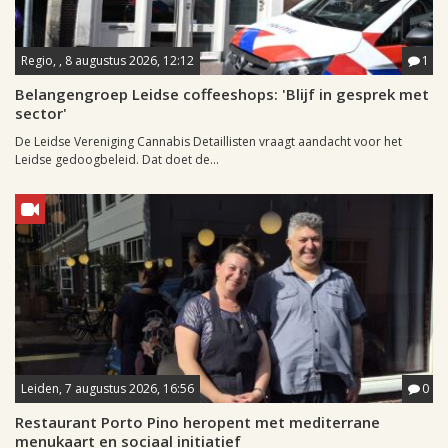
Regio, , 8 augustus 2026, 12:12
1
Belangengroep Leidse coffeeshops: 'Blijf in gesprek met
sector'
De Leidse Vereniging Cannabis Detaillisten vraagt aandacht voor het
Leidse gedoogbeleid. Dat doet de...
Leiden, 7 augustus 2026, 16:56
0
Restaurant Porto Pino heropent met mediterrane
menukaart en sociaal initiatief