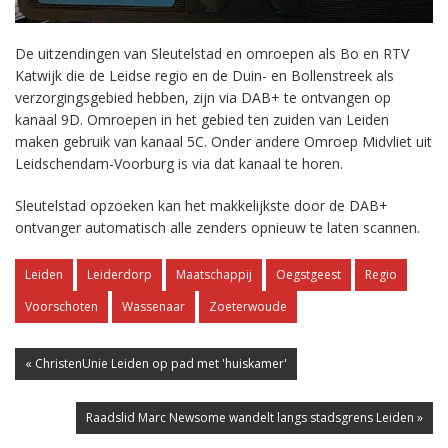
De uitzendingen van Sleutelstad en omroepen als Bo en RTV
Katwijk die de Leidse regio en de Duin- en Bollenstreek als
verzorgingsgebied hebben, zijn via DAB+ te ontvangen op
kanaal 9D. Omroepen in het gebied ten zuiden van Leiden
maken gebruik van kanaal 5C. Onder andere Omroep Midvliet uit
Leidschendam-Voorburg is via dat kanaal te horen.
Sleutelstad opzoeken kan het makkelijkste door de DAB+
ontvanger automatisch alle zenders opnieuw te laten scannen.
Leiden
Leiderdorp
Maatschappij
Oegstgeest
Regio
Voorschoten
Wassenaar
Zoeterwoude
« ChristenUnie Leiden op pad met 'huiskamer'
Raadslid Marc Newsome wandelt langs stadsgrens Leiden »