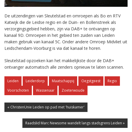
De uitzendingen van Sleutelstad en omroepen als Bo en RTV
Katwijk die de Leidse regio en de Duin- en Bollenstreek als
verzorgingsgebied hebben, zijn via DAB+ te ontvangen op
kanaal 9D. Omroepen in het gebied ten zuiden van Leiden
maken gebruik van kanaal 5C. Onder andere Omroep Midvliet uit
Leidschendam-Voorburg is via dat kanaal te horen.
Sleutelstad opzoeken kan het makkelijkste door de DAB+
ontvanger automatisch alle zenders opnieuw te laten scannen.
Leiden
Leiderdorp
Maatschappij
Oegstgeest
Regio
Voorschoten
Wassenaar
Zoeterwoude
« ChristenUnie Leiden op pad met 'huiskamer'
Raadslid Marc Newsome wandelt langs stadsgrens Leiden »