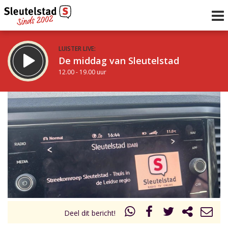
LUISTER LIVE:
De middag van Sleutelstad
12.00 - 19.00 uur
STRAKS:
De avond van Sleutelstad
19.00 - 22.00 uur
uur 1 van 0
Vorig uur
Volgend uur
Inklappen
Deel dit bericht!