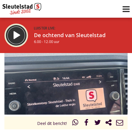
LUISTER LIVE:
De ochtend van Sleutelstad
6.00 - 12.00 uur
STRAKS:
De middag van Sleutelstad
12.00 - 17.00 uur
uur 1 van 0
Vorig uur
Volgend uur
Inklappen
Deel dit bericht!