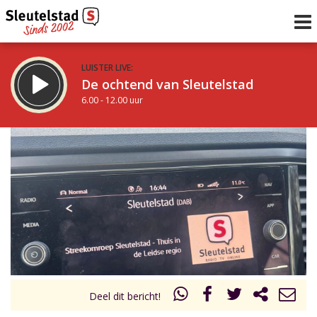
LUISTER LIVE:
De ochtend van Sleutelstad
6.00 - 12.00 uur
STRAKS:
De middag van Sleutelstad
12.00 - 17.00 uur
uur 1 van 0
Vorig uur
Volgend uur
Inklappen
Deel dit bericht!