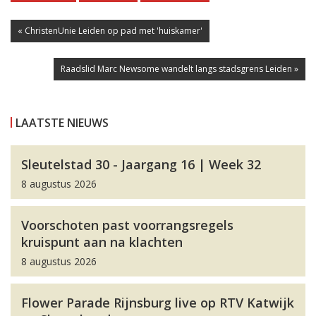
« ChristenUnie Leiden op pad met 'huiskamer'
Raadslid Marc Newsome wandelt langs stadsgrens Leiden »
LAATSTE NIEUWS
Sleutelstad 30 - Jaargang 16 | Week 32
8 augustus 2026
Voorschoten past voorrangsregels
kruispunt aan na klachten
8 augustus 2026
Flower Parade Rijnsburg live op RTV Katwijk