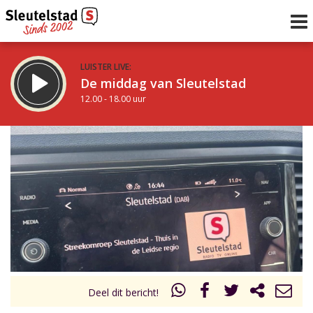
LUISTER LIVE:
De middag van Sleutelstad
12.00 - 18.00 uur
STRAKS:
De avond van Sleutelstad
18.00 - 19.00 uur
uur 1 van 0
Vorig uur
Volgend uur
Inklappen
Deel dit bericht!