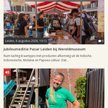
Leiden, 6 augustus 2026, 10:12
0
Jubileumeditie Pasar Leiden bij Wereldmuseum
Ruim tachtig kraampjes met producten afkomstig uit de Indische,
Indonesische, Molukse en Papoea cultuur. Dat...